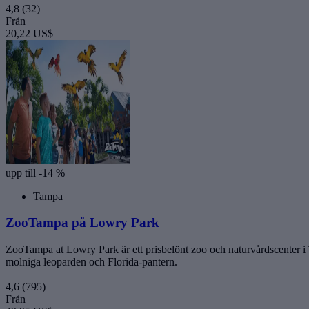
4,8
(32)
Från
20,22 US$
upp till -14 %
Tampa
ZooTampa på Lowry Park
ZooTampa at Lowry Park är ett prisbelönt zoo och naturvårdscenter i Ta
molniga leoparden och Florida-pantern.
4,6
(795)
Från