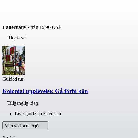
1 alternativ
• från
15,96 US$
Tiqets val
Guidad tur
Kolonial upplevelse: Gå förbi kön
Tillgänglig idag
Live-guide på Engelska
Visa vad som ingår
4,7
(7)