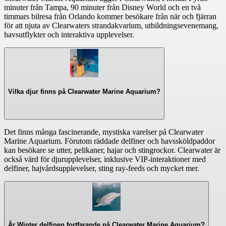
minuter från Tampa, 90 minuter från Disney World och en två
timmars bilresa från Orlando kommer besökare från när och fjärran
för att njuta av Clearwaters strandakvarium, utbildningsevenemang,
havsutflykter och interaktiva upplevelser.
Vilka djur finns på Clearwater Marine Aquarium?
Det finns många fascinerande, mystiska varelser på Clearwater
Marine Aquarium. Förutom räddade delfiner och havssköldpaddor
kan besökare se utter, pelikaner, hajar och stingrockor. Clearwater är
också värd för djurupplevelser, inklusive VIP-interaktioner med
delfiner, hajvårdsupplevelser, sting ray-feeds och mycket mer.
Är Winter delfinen fortfarande på Clearwater Marine Aquarium?