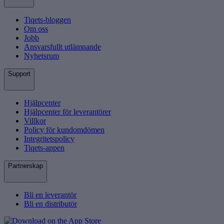
Tiqets-bloggen
Om oss
Jobb
Ansvarsfullt utlämnande
Nyhetsrum
Support
Hjälpcenter
Hjälpcenter för leverantörer
Villkor
Policy för kundomdömen
Integritetspolicy
Tiqets-appen
Partnerskap
Bli en leverantör
Bli en distributör