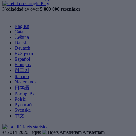
Nedladdad av över
5 000 000 resenärer
English
Català
Čeština
Dansk
Deutsch
Ελληνικά
Español
Français
한국어
Italiano
Nederlands
日本語
Português
Polski
Русский
Svenska
中文
© 2014-2026 Tiqets
Amsterdam