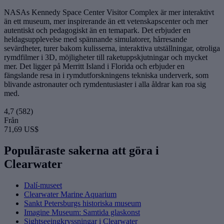
NASAs Kennedy Space Center Visitor Complex är mer interaktivt
än ett museum, mer inspirerande än ett vetenskapscenter och mer
autentiskt och pedagogiskt än en temapark. Det erbjuder en
heldagsupplevelse med spännande simulatorer, hårresande
sevärdheter, turer bakom kulisserna, interaktiva utställningar, otroliga
rymdfilmer i 3D, möjligheter till raketuppskjutningar och mycket
mer. Det ligger på Merritt Island i Florida och erbjuder en
fängslande resa in i rymdutforskningens tekniska underverk, som
blivande astronauter och rymdentusiaster i alla åldrar kan roa sig
med.
4,7
(582)
Från
71,69 US$
Populäraste sakerna att göra i
Clearwater
Dalí-museet
Clearwater Marine Aquarium
Sankt Petersburgs historiska museum
Imagine Museum: Samtida glaskonst
Sightseeingkryssningar i Clearwater