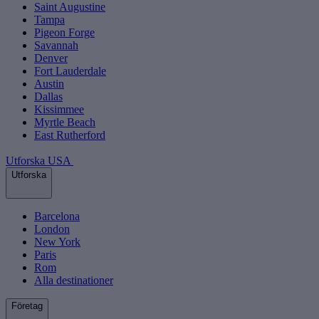
Saint Augustine
Tampa
Pigeon Forge
Savannah
Denver
Fort Lauderdale
Austin
Dallas
Kissimmee
Myrtle Beach
East Rutherford
Utforska USA
Utforska
Barcelona
London
New York
Paris
Rom
Alla destinationer
Företag