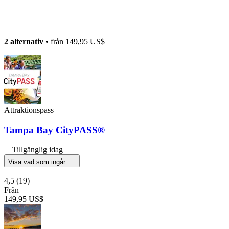
2 alternativ
• från
149,95 US$
Attraktionspass
Tampa Bay CityPASS®
Tillgänglig idag
Visa vad som ingår
4,5
(19)
Från
149,95 US$