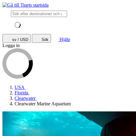
Hjälp
sv / USD
Sök
Logga in
USA
Florida
Clearwater
Clearwater Marine Aquarium