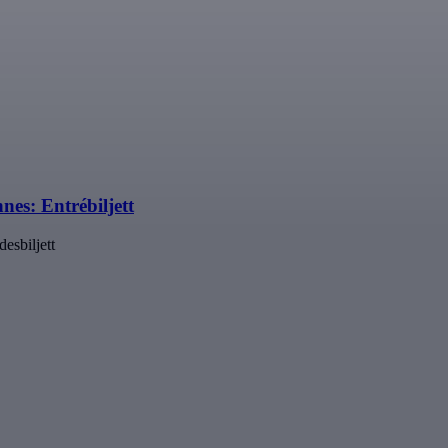
nes: Entrébiljett
esbiljett