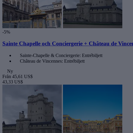
-5%
Sainte Chapelle och Conciergerie + Château de Vincen
Sainte-Chapelle & Conciergerie: Entrébiljett
Château de Vincennes: Entrébiljett
Ny
Från
45,61 US$
43,33 US$