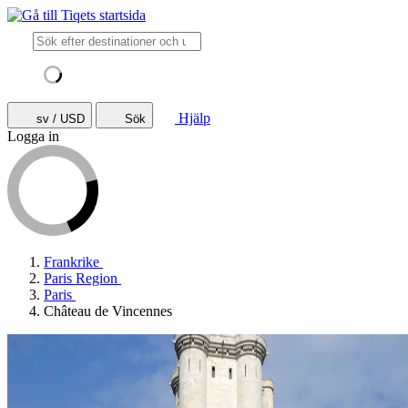
Hjälp
sv / USD
Sök
Logga in
Frankrike
Paris Region
Paris
Château de Vincennes