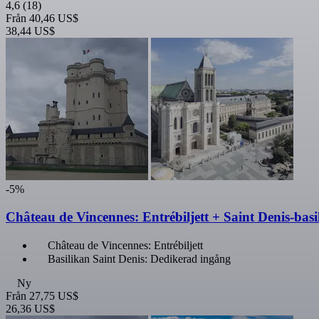
4,6
(18)
Från
40,46 US$
38,44 US$
-5%
Château de Vincennes: Entrébiljett + Saint Denis-basi
Château de Vincennes: Entrébiljett
Basilikan Saint Denis: Dedikerad ingång
Ny
Från
27,75 US$
26,36 US$