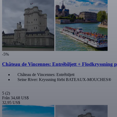
-5%
Château de Vincennes: Entrébiljett + Flodkryssning p
Château de Vincennes: Entrébiljett
Seine River: Kryssning förbi BATEAUX-MOUCHES®
5
(2)
Från
34,68 US$
32,95 US$