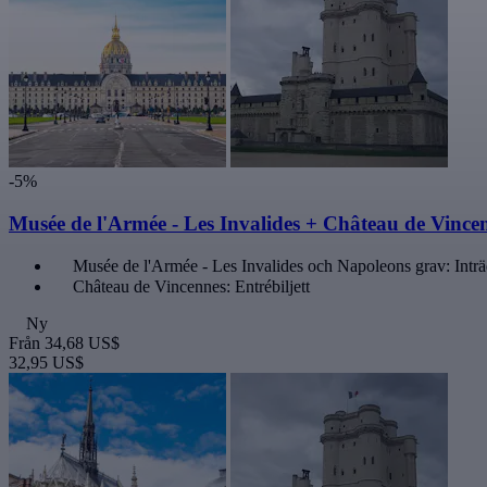
-5%
Musée de l'Armée - Les Invalides + Château de Vincen
Musée de l'Armée - Les Invalides och Napoleons grav: Inträd
Château de Vincennes: Entrébiljett
Ny
Från
34,68 US$
32,95 US$