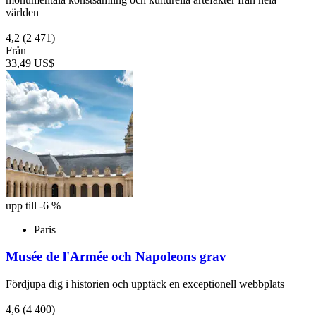
världen
4,2
(2 471)
Från
33,49 US$
upp till -6 %
Paris
Musée de l'Armée och Napoleons grav
Fördjupa dig i historien och upptäck en exceptionell webbplats
4,6
(4 400)