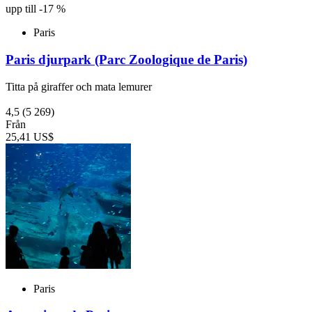
upp till -17 %
Paris
Paris djurpark (Parc Zoologique de Paris)
Titta på giraffer och mata lemurer
4,5
(5 269)
Från
25,41 US$
Paris