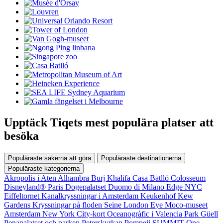
Upptäck Tiqets mest populära platser att
besöka
Populäraste sakerna att göra
Populäraste destinationerna
Populäraste kategorierna
Akropolis i Aten
Alhambra
Burj Khalifa
Casa Batlló
Colosseum
Disneyland® Paris
Dogepalatset
Duomo di Milano
Edge NYC
Eiffeltornet
Kanalkryssningar i Amsterdam
Keukenhof
Kew
Gardens
Kryssningar på floden Seine
London Eye
Moco-museet
Amsterdam
New York City-kort
Oceanogràfic i Valencia
Park Güell
Penapalatset och parken
Peterskyrkan
Pompeji
SUMMIT One