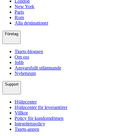
London
New York
Paris
Rom
Alla destinationer
Företag
Tiqets-bloggen
Om oss
Jobb
Ansvarsfullt utlämnande
Nyhetsrum
Support
Hjälpcenter
Hjälpcenter för leverantörer
Villkor
Policy för kundomdömen
Integritetspolicy
Tiqets-appen