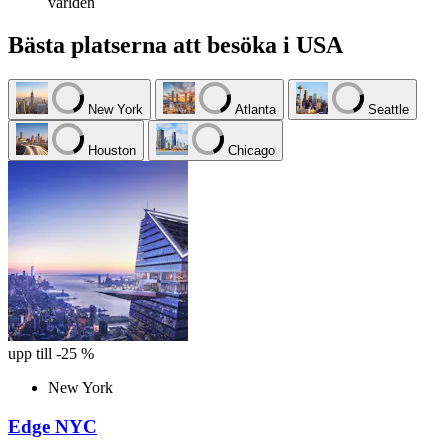
världen
Bästa platserna att besöka i USA
New York
Atlanta
Seattle
Houston
Chicago
upp till -25 %
New York
Edge NYC