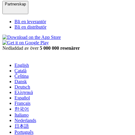
Partnerskap
Bli en leverantör
Bli en distributör
Nedladdad av över
5 000 000 resenärer
English
Català
Čeština
Dansk
Deutsch
Ελληνικά
Español
Français
한국어
Italiano
Nederlands
日本語
Português