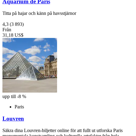
Aquarium de Paris
Titta på hajar och känn på havsstjärnor
4,3
(3 893)
Från
31,18 US$
upp till -8 %
Paris
Louvren
Säkra dina Louvren-biljetter online för att fullt ut utforska Paris
monumentala konstsamling och kulturella artefakter från hela