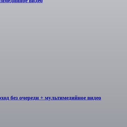
тимедийное видео
оход без очереди + мультимедийное видео