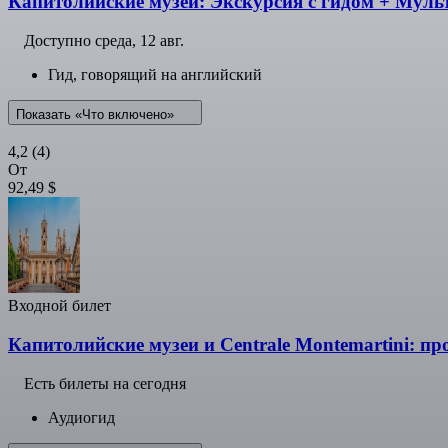
Капитолийские музеи: Экскурсия с гидом + Муль
Доступно
среда, 12 авг.
Гид, говорящий на английский
Показать «Что включено»
4,2
(4)
От
92,49 $
Входной билет
Капитолийские музеи и Centrale Montemartini: пр
Есть билеты на сегодня
Аудиогид