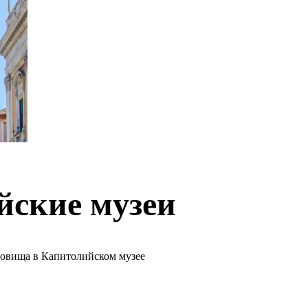
йские музеи
ровища в Капитолийском музее