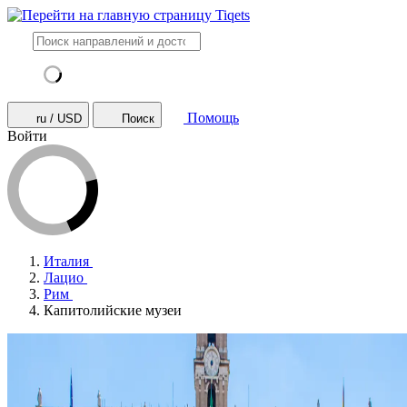
Помощь
ru / USD
Поиск
Войти
Италия
Лацио
Рим
Капитолийские музеи