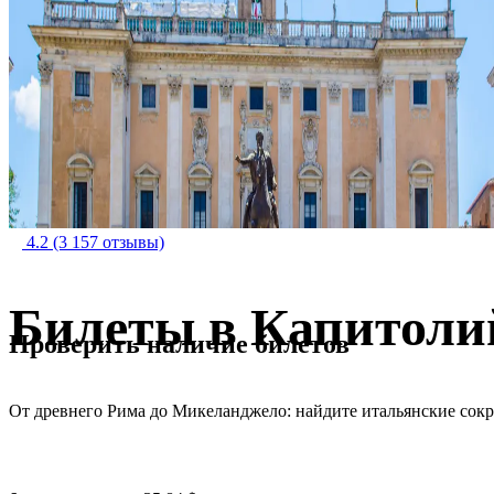
4.2
(3 157 отзывы)
Билеты в Капитоли
Проверить наличие билетов
От древнего Рима до Микеланджело: найдите итальянские сок