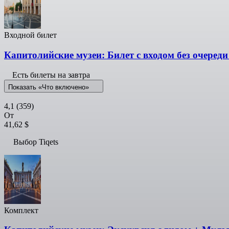
Входной билет
Капитолийские музеи: Билет с входом без очеред
Есть билеты на завтра
Показать «Что включено»
4,1
(359)
От
41,62 $
Выбор Tiqets
Комплект