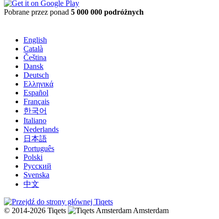
Pobrane przez ponad
5 000 000 podróżnych
English
Català
Čeština
Dansk
Deutsch
Ελληνικά
Español
Français
한국어
Italiano
Nederlands
日本語
Português
Polski
Русский
Svenska
中文
© 2014-2026 Tiqets
Amsterdam