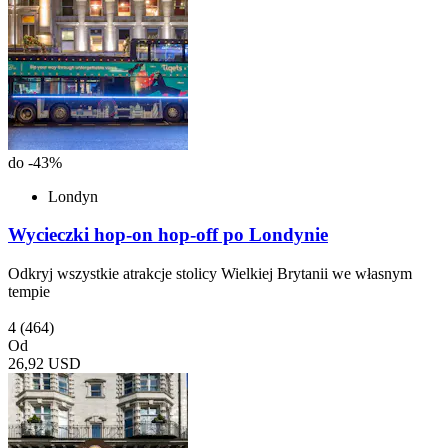
do -43%
Londyn
Wycieczki hop-on hop-off po Londynie
Odkryj wszystkie atrakcje stolicy Wielkiej Brytanii we własnym
tempie
4
(464)
Od
26,92 USD