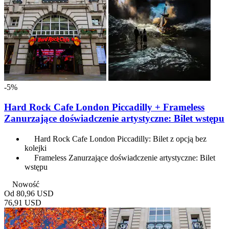
-5%
Hard Rock Cafe London Piccadilly + Frameless
Zanurzające doświadczenie artystyczne: Bilet wstępu
Hard Rock Cafe London Piccadilly: Bilet z opcją bez
kolejki
Frameless Zanurzające doświadczenie artystyczne: Bilet
wstępu
Nowość
Od
80,96 USD
76,91 USD