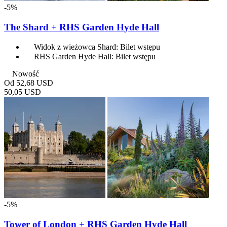
-5%
The Shard + RHS Garden Hyde Hall
Widok z wieżowca Shard: Bilet wstępu
RHS Garden Hyde Hall: Bilet wstępu
Nowość
Od
52,68 USD
50,05 USD
-5%
Tower of London + RHS Garden Hyde Hall