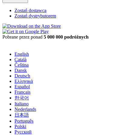
Zostań dostawcą
Zostań dystrybutorem
Pobrane przez ponad
5 000 000 podróżnych
English
Català
Čeština
Dansk
Deutsch
Ελληνικά
Español
Français
한국어
Italiano
Nederlands
日本語
Português
Polski
Русский