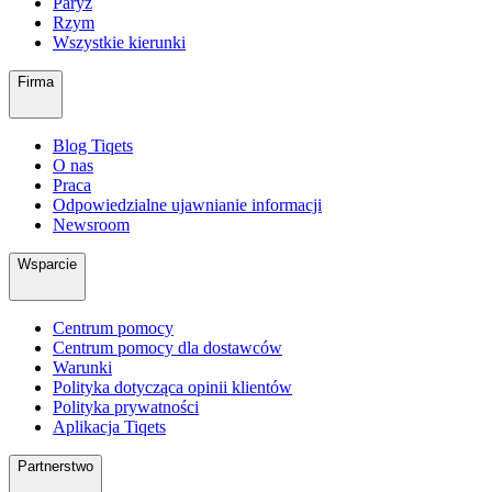
Paryż
Rzym
Wszystkie kierunki
Firma
Blog Tiqets
O nas
Praca
Odpowiedzialne ujawnianie informacji
Newsroom
Wsparcie
Centrum pomocy
Centrum pomocy dla dostawców
Warunki
Polityka dotycząca opinii klientów
Polityka prywatności
Aplikacja Tiqets
Partnerstwo