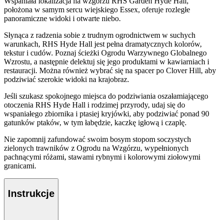
Wspaniała lokalizacja na wzgórzu RHS Garden Hyde Hall,
położona w samym sercu wiejskiego Essex, oferuje rozległe
panoramiczne widoki i otwarte niebo.
Słynąca z radzenia sobie z trudnym ogrodnictwem w suchych
warunkach, RHS Hyde Hall jest pełna dramatycznych kolorów,
tekstur i cudów. Poznaj ścieżki Ogrodu Warzywnego Globalnego
Wzrostu, a następnie delektuj się jego produktami w kawiarniach i
restauracji. Można również wybrać się na spacer po Clover Hill, aby
podziwiać szerokie widoki na krajobraz.
Jeśli szukasz spokojnego miejsca do podziwiania oszałamiającego
otoczenia RHS Hyde Hall i rodzimej przyrody, udaj się do
wspaniałego zbiornika i ptasiej kryjówki, aby podziwiać ponad 90
gatunków ptaków, w tym łabędzie, kaczkę igłową i czaplę.
Nie zapomnij zafundować swoim bosym stopom soczystych
zielonych trawników z Ogrodu na Wzgórzu, wypełnionych
pachnącymi różami, stawami rybnymi i kolorowymi ziołowymi
granicami.
Instrukcje