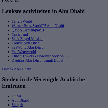
US$ 51,46
Leukste activiteiten in Abu Dhabi
Ferrari World
Warner Bros. World™ Abu Dhabi
Qasr Al Watan-paleis
Yas Eiland
Sjeik Zayed-Moskee
Louvre Abu Dhabi
SeaWorld Abu Dhabi
Yas Waterworld
Etihad Towers - Observatiedek op 300
Dagtrips Abu Dhabi vanuit Dubai
Ontdek Abu Dhabi
Steden in de Verenigde Arabische
Emiraten
Dubai
Abu Dhabi
Sharjah