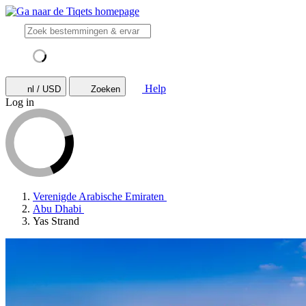
Help
nl / USD
Zoeken
Log in
Verenigde Arabische Emiraten
Abu Dhabi
Yas Strand