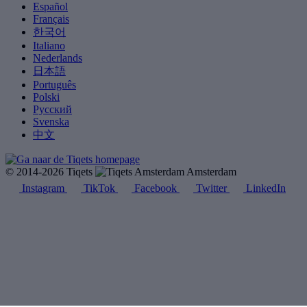
Español
Français
한국어
Italiano
Nederlands
日本語
Português
Polski
Русский
Svenska
中文
© 2014-2026 Tiqets
Amsterdam
Instagram
TikTok
Facebook
Twitter
LinkedIn