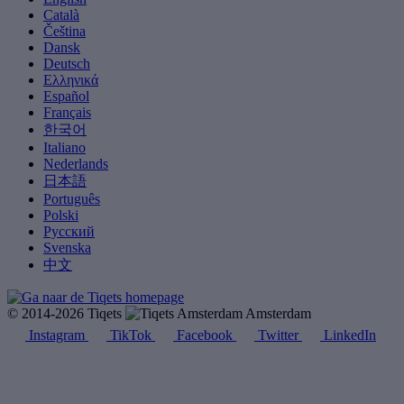
Català
Čeština
Dansk
Deutsch
Ελληνικά
Español
Français
한국어
Italiano
Nederlands
日本語
Português
Polski
Русский
Svenska
中文
© 2014-2026 Tiqets
Amsterdam
Instagram
TikTok
Facebook
Twitter
LinkedIn