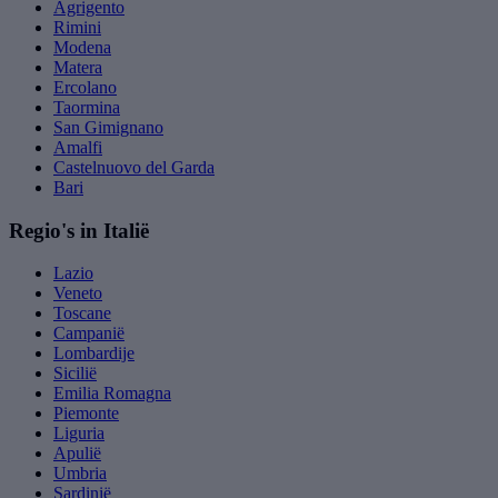
Agrigento
Rimini
Modena
Matera
Ercolano
Taormina
San Gimignano
Amalfi
Castelnuovo del Garda
Bari
Regio's in Italië
Lazio
Veneto
Toscane
Campanië
Lombardije
Sicilië
Emilia Romagna
Piemonte
Liguria
Apulië
Umbria
Sardinië