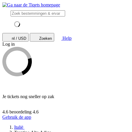
Help
nl / USD
Zoeken
Log in
Je tickets nog sneller op zak
4.6 beoordeling
4.6
Gebruik de app
Italië