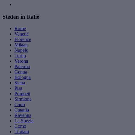
Steden in Italië
Rome
Venetië
Florence
Milaan
Napels
Turijn
Verona
Palermo
Genua
Bologna
Siena
Pisa
Pompeii
Sirmione
Capri
Catania
Ravenna
La Spezia
Como
Trapani