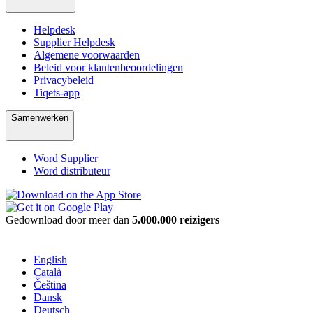
Helpdesk
Supplier Helpdesk
Algemene voorwaarden
Beleid voor klantenbeoordelingen
Privacybeleid
Tiqets-app
Samenwerken
Word Supplier
Word distributeur
Gedownload door meer dan
5.000.000 reizigers
English
Català
Čeština
Dansk
Deutsch