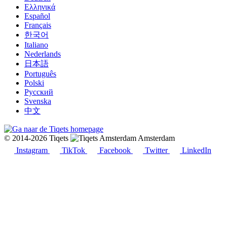
Ελληνικά
Español
Français
한국어
Italiano
Nederlands
日本語
Português
Polski
Русский
Svenska
中文
© 2014-2026 Tiqets
Amsterdam
Instagram
TikTok
Facebook
Twitter
LinkedIn