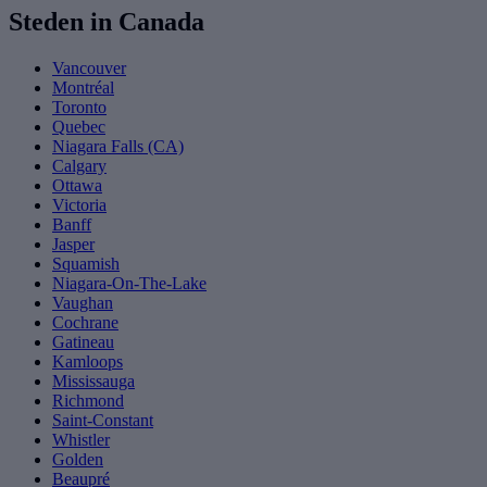
Steden in Canada
Vancouver
Montréal
Toronto
Quebec
Niagara Falls (CA)
Calgary
Ottawa
Victoria
Banff
Jasper
Squamish
Niagara-On-The-Lake
Vaughan
Cochrane
Gatineau
Kamloops
Mississauga
Richmond
Saint-Constant
Whistler
Golden
Beaupré