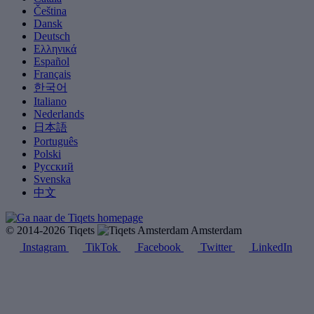
Čeština
Dansk
Deutsch
Ελληνικά
Español
Français
한국어
Italiano
Nederlands
日本語
Português
Polski
Русский
Svenska
中文
© 2014-2026 Tiqets
Amsterdam
Instagram
TikTok
Facebook
Twitter
LinkedIn