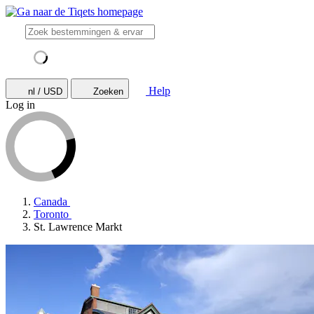
Help
nl / USD
Zoeken
Log in
Canada
Toronto
St. Lawrence Markt