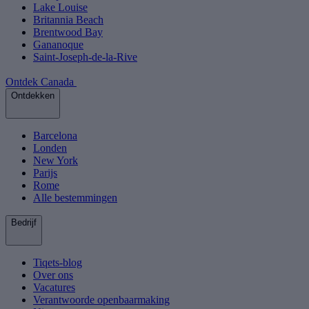
Lake Louise
Britannia Beach
Brentwood Bay
Gananoque
Saint-Joseph-de-la-Rive
Ontdek Canada
Ontdekken
Barcelona
Londen
New York
Parijs
Rome
Alle bestemmingen
Bedrijf
Tiqets-blog
Over ons
Vacatures
Verantwoorde openbaarmaking