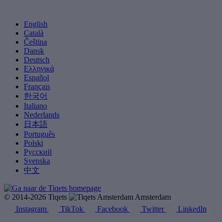
English
Català
Čeština
Dansk
Deutsch
Ελληνικά
Español
Français
한국어
Italiano
Nederlands
日本語
Português
Polski
Русский
Svenska
中文
© 2014-2026 Tiqets
Amsterdam
Instagram
TikTok
Facebook
Twitter
LinkedIn