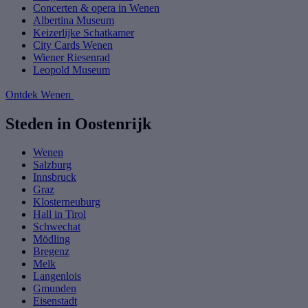
Concerten & opera in Wenen
Albertina Museum
Keizerlijke Schatkamer
City Cards Wenen
Wiener Riesenrad
Leopold Museum
Ontdek Wenen
Steden in Oostenrijk
Wenen
Salzburg
Innsbruck
Graz
Klosterneuburg
Hall in Tirol
Schwechat
Mödling
Bregenz
Melk
Langenlois
Gmunden
Eisenstadt