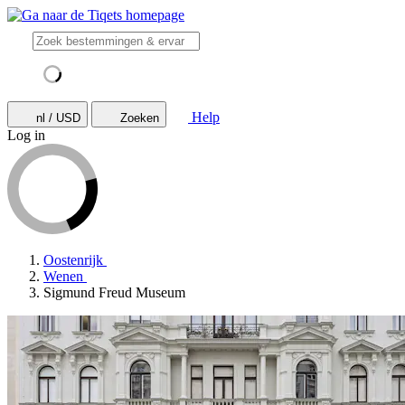
Help
nl / USD
Zoeken
Log in
Oostenrijk
Wenen
Sigmund Freud Museum