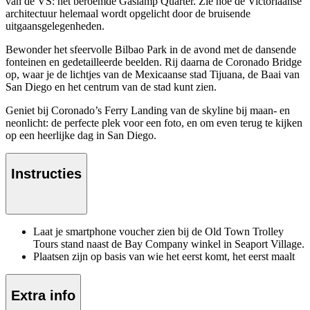
van de VS: het beroemde Gaslamp Quarter. Zie hoe de Victoriaanse
architectuur helemaal wordt opgelicht door de bruisende
uitgaansgelegenheden.
Bewonder het sfeervolle Bilbao Park in de avond met de dansende
fonteinen en gedetailleerde beelden. Rij daarna de Coronado Bridge
op, waar je de lichtjes van de Mexicaanse stad Tijuana, de Baai van
San Diego en het centrum van de stad kunt zien.
Geniet bij Coronado’s Ferry Landing van de skyline bij maan- en
neonlicht: de perfecte plek voor een foto, en om even terug te kijken
op een heerlijke dag in San Diego.
Instructies
Laat je smartphone voucher zien bij de Old Town Trolley
Tours stand naast de Bay Company winkel in Seaport Village.
Plaatsen zijn op basis van wie het eerst komt, het eerst maalt
Extra info