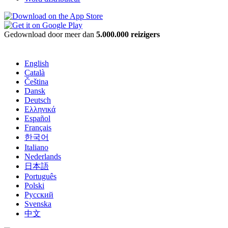
Gedownload door meer dan
5.000.000 reizigers
English
Català
Čeština
Dansk
Deutsch
Ελληνικά
Español
Français
한국어
Italiano
Nederlands
日本語
Português
Polski
Русский
Svenska
中文