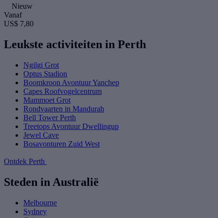
Nieuw
Vanaf
US$ 7,80
Leukste activiteiten in Perth
Ngilgi Grot
Optus Stadion
Boomkroon Avontuur Yanchep
Capes Roofvogelcentrum
Mammoet Grot
Rondvaarten in Mandurah
Bell Tower Perth
Treetops Avontuur Dwellingup
Jewel Cave
Bosavonturen Zuid West
Ontdek Perth
Steden in Australië
Melbourne
Sydney