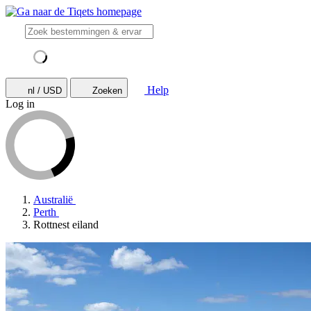
Help
nl / USD
Zoeken
Log in
Australië
Perth
Rottnest eiland