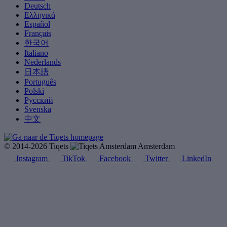
Deutsch
Ελληνικά
Español
Français
한국어
Italiano
Nederlands
日本語
Português
Polski
Русский
Svenska
中文
© 2014-2026 Tiqets
Amsterdam
Instagram
TikTok
Facebook
Twitter
LinkedIn