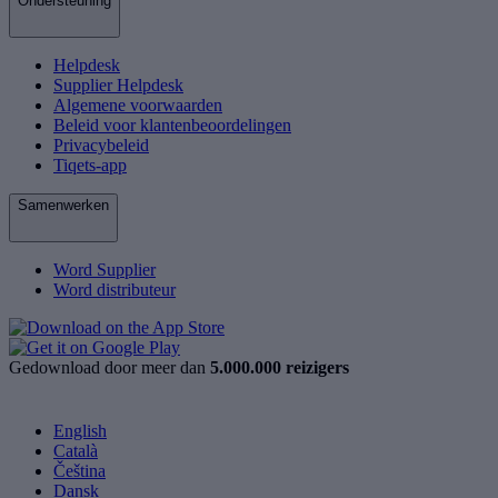
Ondersteuning
Helpdesk
Supplier Helpdesk
Algemene voorwaarden
Beleid voor klantenbeoordelingen
Privacybeleid
Tiqets-app
Samenwerken
Word Supplier
Word distributeur
Gedownload door meer dan
5.000.000 reizigers
English
Català
Čeština
Dansk