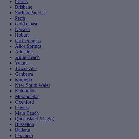
Cairns
Brisbane
Surfers Paradise
Perth
Gold Coast
Darwin
Hobart
Port Douglas
Alice Springs
Adelaide
Airlie Beach
Yulara
Townsville
Canberra
Kuranda
New South Wales
Katoomba
Mooloolaba
Oxenford
Cowes
Main Beach
Queensland (Regio)
Busselton
Ballarat
Coomera