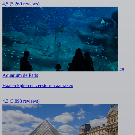
4,5
(5.269 reviews)
#8
Aquarium de Paris
Haaien kijken en zeesterren aanraken
4,3
(3.893 reviews)