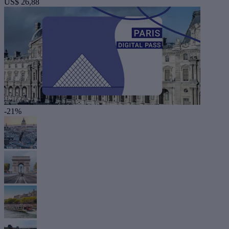
US$ 26,88
-21%