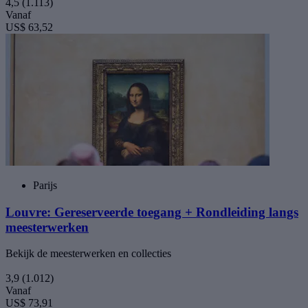
4,5
(1.113)
Vanaf
US$ 63,52
Parijs
Louvre: Gereserveerde toegang + Rondleiding langs
meesterwerken
Bekijk de meesterwerken en collecties
3,9
(1.012)
Vanaf
US$ 73,91