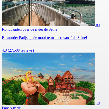
#1
Rondvaarten over de rivier de Seine
Bewonder Parijs op de mooiste manier: vanaf de Seine!
4,3
(27.508 reviews)
#2
Parc Astérix