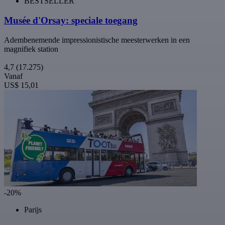
BESTSELLER
Musée d'Orsay: speciale toegang
Adembenemende impressionistische meesterwerken in een
magnifiek station
4,7
(17.275)
Vanaf
US$ 15,01
-20%
Parijs