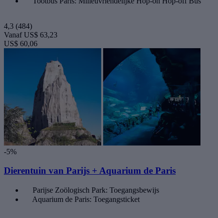
Tootbus Paris: Milieuvriendelijke Hop-on Hop-off Bus
4,3
(484)
Vanaf
US$ 63,23
US$ 60,06
-5%
Dierentuin van Parijs + Aquarium de Paris
Parijse Zoölogisch Park: Toegangsbewijs
Aquarium de Paris: Toegangsticket