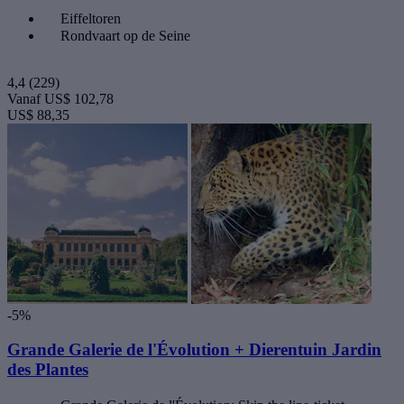
Eiffeltoren
Rondvaart op de Seine
4,4
(229)
Vanaf
US$ 102,78
US$ 88,35
-5%
Grande Galerie de l'Évolution + Dierentuin Jardin
des Plantes