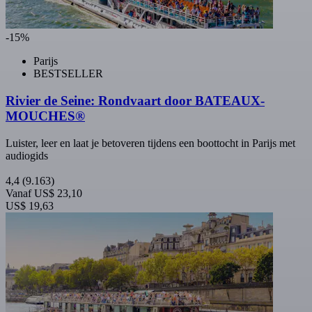
-15%
Parijs
BESTSELLER
Rivier de Seine: Rondvaart door BATEAUX-
MOUCHES®
Luister, leer en laat je betoveren tijdens een boottocht in Parijs met
audiogids
4,4
(9.163)
Vanaf
US$ 23,10
US$ 19,63