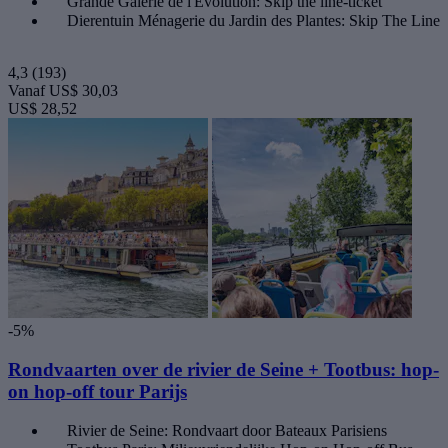
Grande Galerie de l'Évolution: Skip the line-ticket
Dierentuin Ménagerie du Jardin des Plantes: Skip The Line
4,3
(193)
Vanaf
US$ 30,03
US$ 28,52
-5%
Rondvaarten over de rivier de Seine + Tootbus: hop-
on hop-off tour Parijs
Rivier de Seine: Rondvaart door Bateaux Parisiens