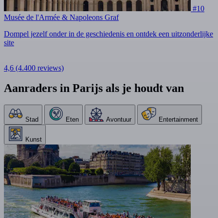
#10
Musée de l'Armée & Napoleons Graf
Dompel jezelf onder in de geschiedenis en ontdek een uitzonderlijke
site
4,6
(4.400 reviews)
Aanraders in Parijs als je houdt van
Stad
Eten
Avontuur
Entertainment
Kunst