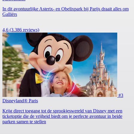
In dit avontuurlijke Asterix- en Obelixpark bij Parijs draait alles om
Galliërs
4,6
(3.386 reviews)
#3
Disneyland® Paris
Krijg direct toegang tot de sprookjeswereld van Disney met een
ticketoptie die de vrijheid biedt om je perfecte avontuur in beide
parken samen te stellen