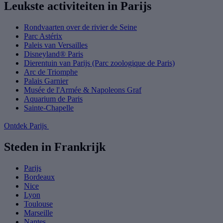
Leukste activiteiten in Parijs
Rondvaarten over de rivier de Seine
Parc Astérix
Paleis van Versailles
Disneyland® Paris
Dierentuin van Parijs (Parc zoologique de Paris)
Arc de Triomphe
Palais Garnier
Musée de l'Armée & Napoleons Graf
Aquarium de Paris
Sainte-Chapelle
Ontdek Parijs
Steden in Frankrijk
Parijs
Bordeaux
Nice
Lyon
Toulouse
Marseille
Nantes