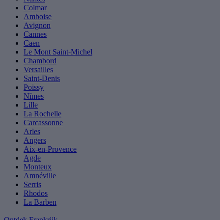
Colmar
Amboise
Avignon
Cannes
Caen
Le Mont Saint-Michel
Chambord
Versailles
Saint-Denis
Poissy
Nîmes
Lille
La Rochelle
Carcassonne
Arles
Angers
Aix-en-Provence
Agde
Monteux
Amnéville
Serris
Rhodos
La Barben
Ontdek Frankrijk