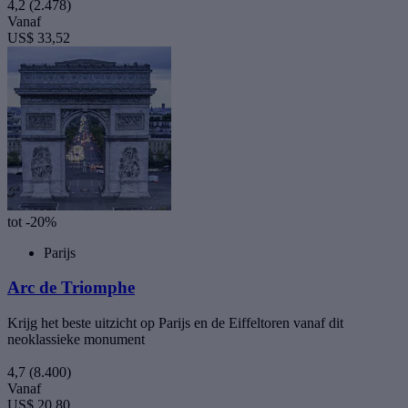
4,2
(2.478)
Vanaf
US$ 33,52
tot -20%
Parijs
Arc de Triomphe
Krijg het beste uitzicht op Parijs en de Eiffeltoren vanaf dit
neoklassieke monument
4,7
(8.400)
Vanaf
US$ 20,80