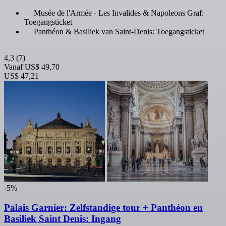
Musée de l'Armée - Les Invalides & Napoleons Graf:
Toegangsticket
Panthéon & Basiliek van Saint-Denis: Toegangsticket
4,3
(7)
Vanaf
US$ 49,70
US$ 47,21
-5%
Palais Garnier: Zelfstandige tour + Panthéon en
Basiliek Saint Denis: Ingang