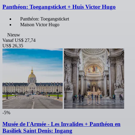
Panthéon: Toegangsticket + Huis Victor Hugo
Panthéon: Toegangsticket
Maison Victor Hugo
Nieuw
Vanaf
US$ 27,74
US$ 26,35
-5%
Musée de l'Armée - Les Invalides + Panthéon en
Basiliek Saint Denis: Ingang