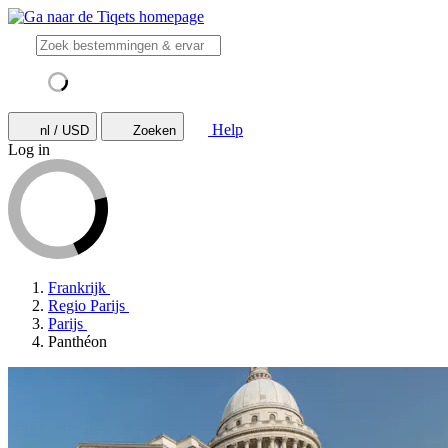
Help
nl / USD
Zoeken
Log in
Frankrijk
Regio Parijs
Parijs
Panthéon