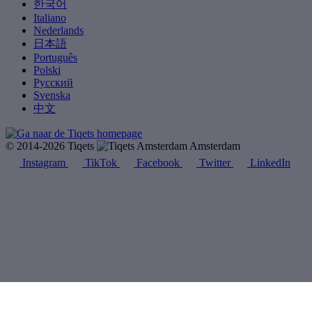
한국어
Italiano
Nederlands
日本語
Português
Polski
Русский
Svenska
中文
© 2014-2026 Tiqets
Amsterdam
Instagram
TikTok
Facebook
Twitter
LinkedIn