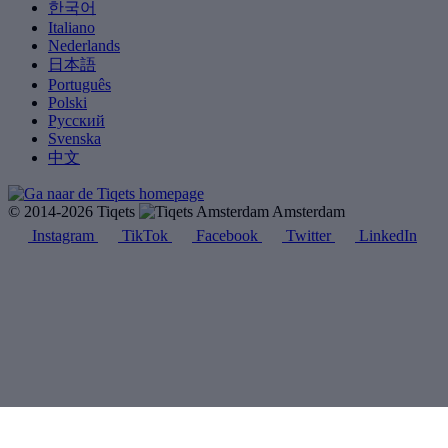
한국어
Italiano
Nederlands
日本語
Português
Polski
Русский
Svenska
中文
© 2014-2026 Tiqets
Amsterdam
Instagram
TikTok
Facebook
Twitter
LinkedIn