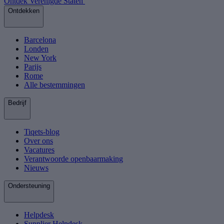
Ontdek Verenigde Staten
Ontdekken
Barcelona
Londen
New York
Parijs
Rome
Alle bestemmingen
Bedrijf
Tiqets-blog
Over ons
Vacatures
Verantwoorde openbaarmaking
Nieuws
Ondersteuning
Helpdesk
Supplier Helpdesk