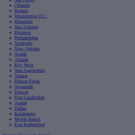
Orlando
Boston
Washington D.C.
Honolulu
San Antonio
Houston
Philadelphia
Nashville
New Orleans
Seattle
Atlanta
Key West
Sint Augustinus
Tampa
Pigeon Forge
Savannah
Denver
Fort Lauderdale
Austin
Dallas
Kissimmee
Myrtle Beach
East Rutherford