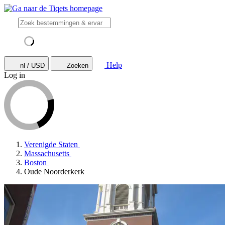
Help
nl / USD
Zoeken
Log in
Verenigde Staten
Massachusetts
Boston
Oude Noorderkerk