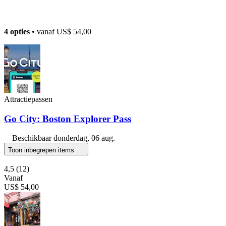
4 opties
• vanaf
US$ 54,00
Attractiepassen
Go City: Boston Explorer Pass
Beschikbaar
donderdag, 06 aug.
Toon inbegrepen items
4,5
(12)
Vanaf
US$ 54,00