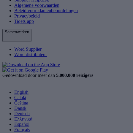
Algemene voorwaarden
Beleid voor klantenbeoordelingen
Privacybeleid
Tiqets-app
Samenwerken
Word Supplier
Word distributeur
Gedownload door meer dan
5.000.000 reizigers
English
Català
Čeština
Dansk
Deutsch
Ελληνικά
Español
Français