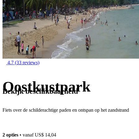
4.7
(33 reviews)
Oostkustpark
Bekijk beschikbaarheid
Fiets over de schilderachtige paden en ontspan op het zandstrand
2 opties
• vanaf
US$ 14,04