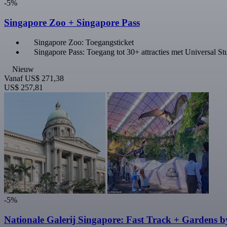
-5%
Singapore Zoo + Singapore Pass
Singapore Zoo: Toegangsticket
Singapore Pass: Toegang tot 30+ attracties met Universal St
Nieuw
Vanaf
US$ 271,38
US$ 257,81
-5%
Nationale Galerij Singapore: Fast Track + Gardens b