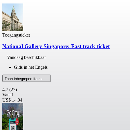
Toegangsticket
National Gallery Singapore: Fast track-ticket
Vandaag beschikbaar
Gids in het Engels
Toon inbegrepen items
4,7
(27)
Vanaf
US$ 14,04