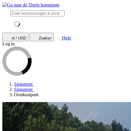
Help
nl / USD
Zoeken
Log in
Singapore
Singapore
Oostkustpark