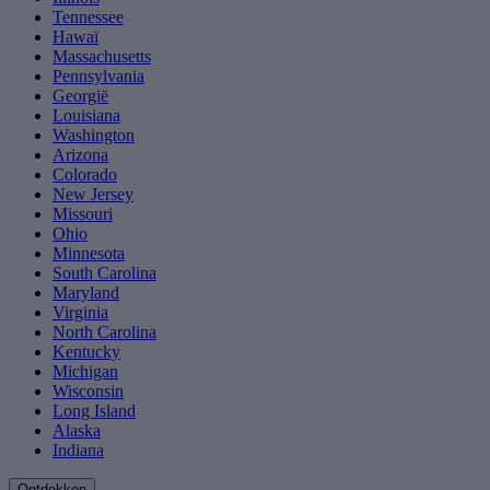
Tennessee
Hawaï
Massachusetts
Pennsylvania
Georgië
Louisiana
Washington
Arizona
Colorado
New Jersey
Missouri
Ohio
Minnesota
South Carolina
Maryland
Virginia
North Carolina
Kentucky
Michigan
Wisconsin
Long Island
Alaska
Indiana
Ontdekken