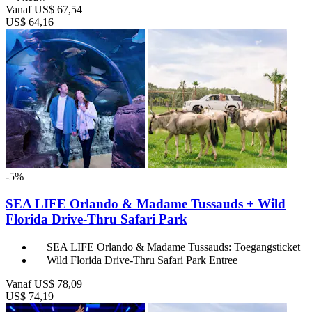
Vanaf
US$ 67,54
US$ 64,16
-5%
SEA LIFE Orlando & Madame Tussauds + Wild
Florida Drive-Thru Safari Park
SEA LIFE Orlando & Madame Tussauds: Toegangsticket
Wild Florida Drive-Thru Safari Park Entree
Vanaf
US$ 78,09
US$ 74,19