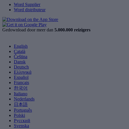
Word Supplier
Word distributeur
Gedownload door meer dan
5.000.000 reizigers
English
Català
Čeština
Dansk
Deutsch
Ελληνικά
Español
Français
한국어
Italiano
Nederlands
日本語
Português
Polski
Русский
Svenska