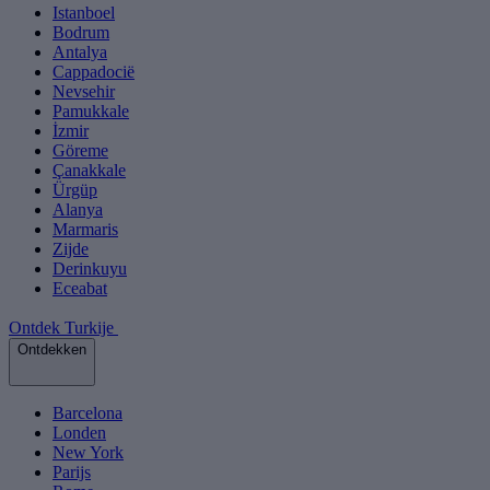
Istanboel
Bodrum
Antalya
Cappadocië
Nevsehir
Pamukkale
İzmir
Göreme
Çanakkale
Ürgüp
Alanya
Marmaris
Zijde
Derinkuyu
Eceabat
Ontdek Turkije
Ontdekken
Barcelona
Londen
New York
Parijs