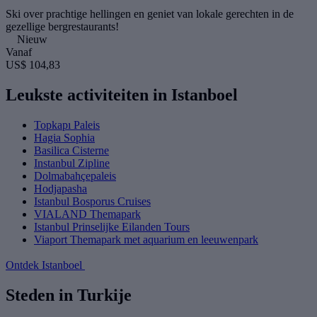
Ski over prachtige hellingen en geniet van lokale gerechten in de
gezellige bergrestaurants!
Nieuw
Vanaf
US$ 104,83
Leukste activiteiten in Istanboel
Topkapı Paleis
Hagia Sophia
Basilica Cisterne
Instanbul Zipline
Dolmabahçepaleis
Hodjapasha
Istanbul Bosporus Cruises
VIALAND Themapark
Istanbul Prinselijke Eilanden Tours
Viaport Themapark met aquarium en leeuwenpark
Ontdek Istanboel
Steden in Turkije