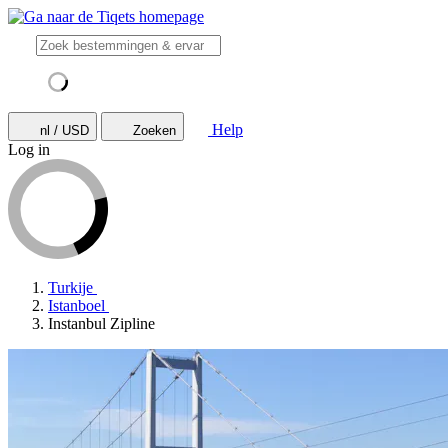
Help
nl / USD
Zoeken
Log in
Turkije
Istanboel
Instanbul Zipline