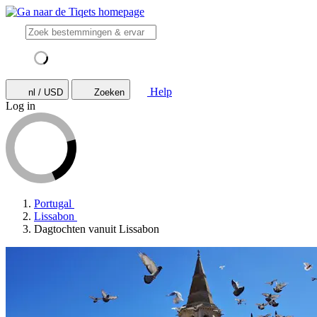
Help
nl / USD
Zoeken
Log in
Portugal
Lissabon
Dagtochten vanuit Lissabon