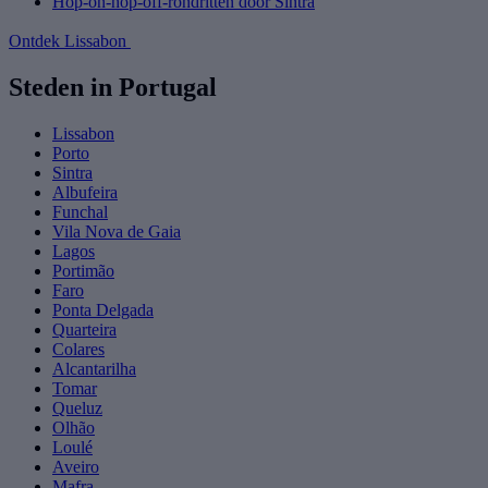
Hop-on-hop-off-rondritten door Sintra
Ontdek Lissabon
Steden in Portugal
Lissabon
Porto
Sintra
Albufeira
Funchal
Vila Nova de Gaia
Lagos
Portimão
Faro
Ponta Delgada
Quarteira
Colares
Alcantarilha
Tomar
Queluz
Olhão
Loulé
Aveiro
Mafra