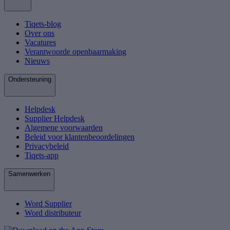
Tiqets-blog
Over ons
Vacatures
Verantwoorde openbaarmaking
Nieuws
Ondersteuning
Helpdesk
Supplier Helpdesk
Algemene voorwaarden
Beleid voor klantenbeoordelingen
Privacybeleid
Tiqets-app
Samenwerken
Word Supplier
Word distributeur