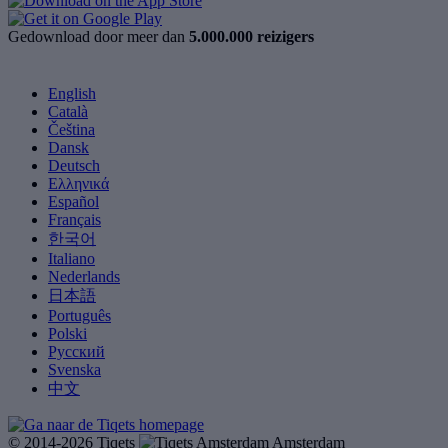
Gedownload door meer dan
5.000.000 reizigers
English
Català
Čeština
Dansk
Deutsch
Ελληνικά
Español
Français
한국어
Italiano
Nederlands
日本語
Português
Polski
Русский
Svenska
中文
© 2014-2026 Tiqets
Amsterdam