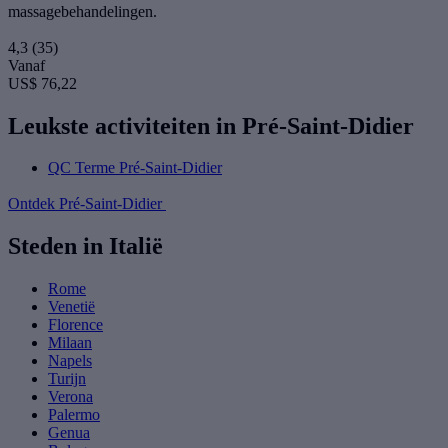
massagebehandelingen.
4,3
(35)
Vanaf
US$ 76,22
Leukste activiteiten in Pré-Saint-Didier
QC Terme Pré-Saint-Didier
Ontdek Pré-Saint-Didier
Steden in Italië
Rome
Venetië
Florence
Milaan
Napels
Turijn
Verona
Palermo
Genua