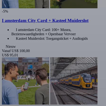
-5%
I amsterdam City Card + Kasteel Muiderslot
I amsterdam City Card: 100+ Musea,
Bezienswaardigheden + Openbaar Vervoer
Kasteel Muiderslot: Toegangsticket + Audiogids
Nieuw
Vanaf
US$ 100,00
US$ 95,01