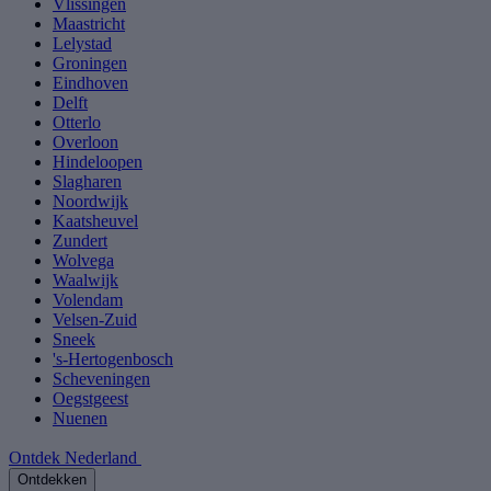
Vlissingen
Maastricht
Lelystad
Groningen
Eindhoven
Delft
Otterlo
Overloon
Hindeloopen
Slagharen
Noordwijk
Kaatsheuvel
Zundert
Wolvega
Waalwijk
Volendam
Velsen-Zuid
Sneek
's-Hertogenbosch
Scheveningen
Oegstgeest
Nuenen
Ontdek Nederland
Ontdekken