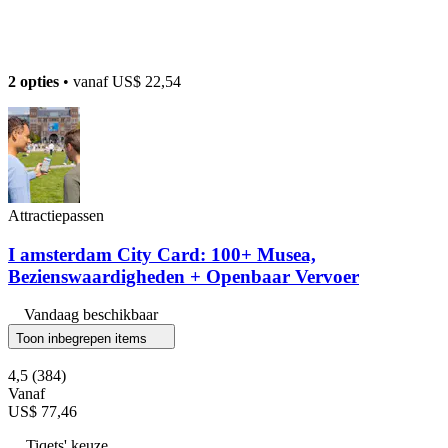
2 opties
• vanaf
US$ 22,54
Attractiepassen
I amsterdam City Card: 100+ Musea,
Bezienswaardigheden + Openbaar Vervoer
Vandaag beschikbaar
Toon inbegrepen items
4,5
(384)
Vanaf
US$ 77,46
Tiqets' keuze