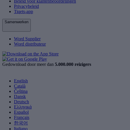
Beleid voor klantenbeoordelingen
Privacybeleid
Tiqets-app
Samenwerken
Word Supplier
Word distributeur
Gedownload door meer dan
5.000.000 reizigers
English
Català
Čeština
Dansk
Deutsch
Ελληνικά
Español
Français
한국어
Italiano