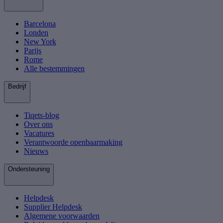
Barcelona
Londen
New York
Parijs
Rome
Alle bestemmingen
Bedrijf
Tiqets-blog
Over ons
Vacatures
Verantwoorde openbaarmaking
Nieuws
Ondersteuning
Helpdesk
Supplier Helpdesk
Algemene voorwaarden