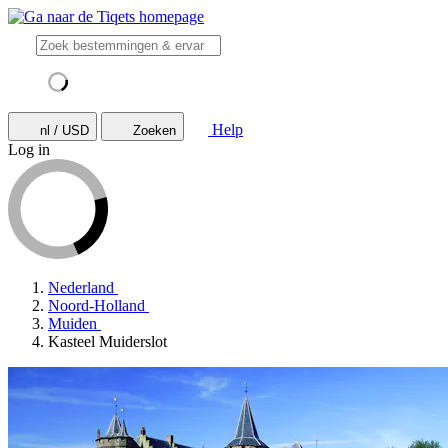
Help
nl / USD
Zoeken
Log in
Nederland
Noord-Holland
Muiden
Kasteel Muiderslot