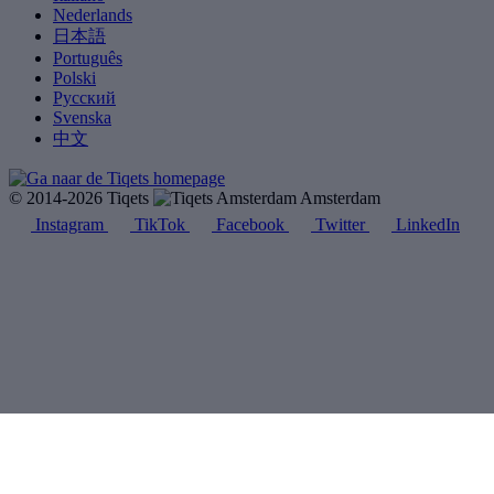
Nederlands
日本語
Português
Polski
Русский
Svenska
中文
© 2014-2026 Tiqets
Amsterdam
Instagram
TikTok
Facebook
Twitter
LinkedIn