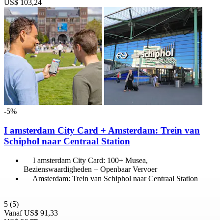
US$ 103,24
-5%
I amsterdam City Card + Amsterdam: Trein van
Schiphol naar Centraal Station
I amsterdam City Card: 100+ Musea,
Bezienswaardigheden + Openbaar Vervoer
Amsterdam: Trein van Schiphol naar Centraal Station
5
(5)
Vanaf
US$ 91,33