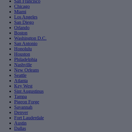
San Francisco
Chicago
Miami
Los Angeles
San Diego
Orlando
Boston
Washington D.C.
San Antonio
Honolulu
Houston
Philadelphia
Nashville
New Orleans
Seattle
Atlanta
Key West
Sint Augustinus
Tampa
Pigeon Forge
Savannah
Denver
Fort Lauderdale
Austin
Dallas