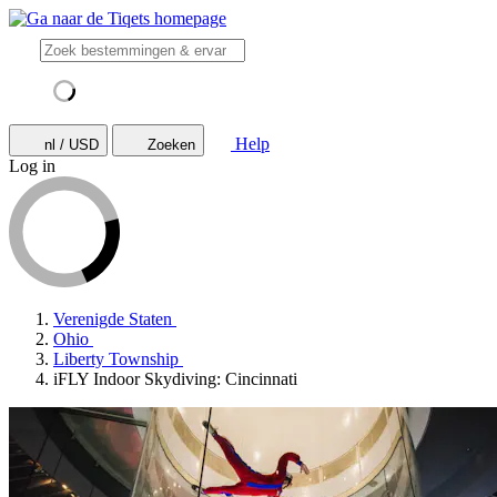
Help
nl / USD
Zoeken
Log in
Verenigde Staten
Ohio
Liberty Township
iFLY Indoor Skydiving: Cincinnati