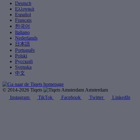
Deutsch
Ελληνικά
Español
Français
한국어
Italiano
Nederlands
日本語
Português
Polski
Русский
Svenska
中文
© 2014-2026 Tiqets
Amsterdam
Instagram
TikTok
Facebook
Twitter
LinkedIn