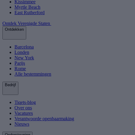
Kissimmee
Myrtle Beach
East Rutherford
Ontdek Verenigde Staten
Ontdekken
Barcelona
Londen
New York
Parijs
Rome
Alle bestemmingen
Bedrijf
Tiqets-blog
Over ons
Vacatures
Verantwoorde openbaarmaking
Nieuws
Ondersteuning