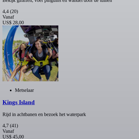
Bekijk giraffen, voer pinguïns en wandel door de tuinen
4,4
(20)
Vanaf
US$ 28,00
Metselaar
Kings Island
Rijd in achtbanen en bezoek het waterpark
4,7
(41)
Vanaf
US$ 45,00