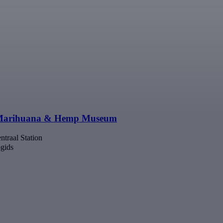
h Marihuana & Hemp Museum
traal Station
gids