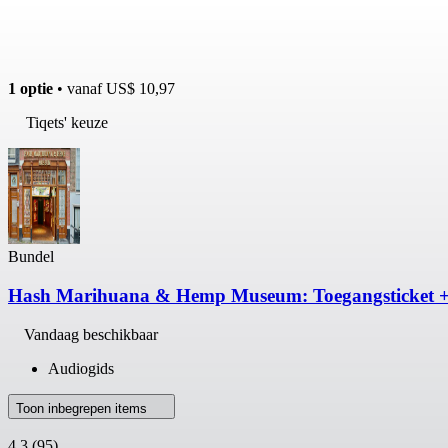
1 optie
• vanaf
US$ 10,97
Tiqets' keuze
Bundel
Hash Marihuana & Hemp Museum: Toegangsticket +
Vandaag beschikbaar
Audiogids
Toon inbegrepen items
4,3
(95)