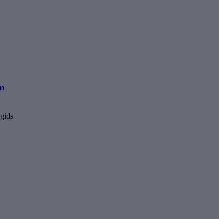
um
gids