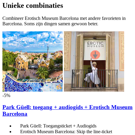
Unieke combinaties
Combineer Erotisch Museum Barcelona met andere favorieten in
Barcelona. Soms zijn dingen samen gewoon beter.
-5%
Park Güell: toegang + audiogids + Erotisch Museum
Barcelona
Park Güell: Toegangsticket + Audiogids
Erotisch Museum Barcelona: Skip the line-ticket