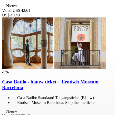
Nieuw
Vanaf
US$ 42,61
US$ 40,49
-5%
Casa Batlló - blauw ticket + Erotisch Museum
Barcelona
Casa Batlló: Standaard Toegangsticket (Blauw)
Erotisch Museum Barcelona: Skip the line-ticket
Nieuw