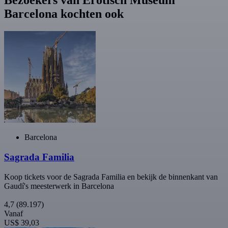
Bezoekers van Erotisch Museum
Barcelona kochten ook
Barcelona
Sagrada Familia
Koop tickets voor de Sagrada Familia en bekijk de binnenkant van
Gaudí's meesterwerk in Barcelona
4,7
(89.197)
Vanaf
US$ 39,03