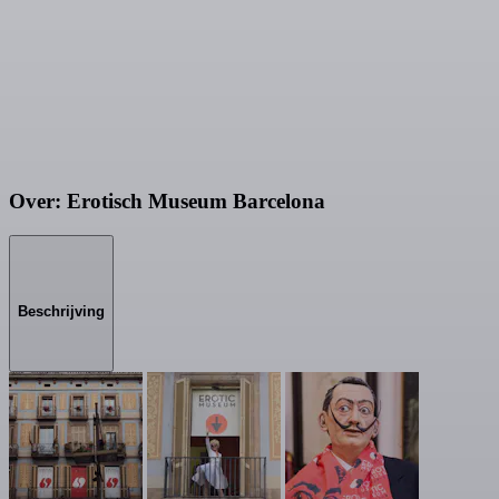
Over: Erotisch Museum Barcelona
Beschrijving