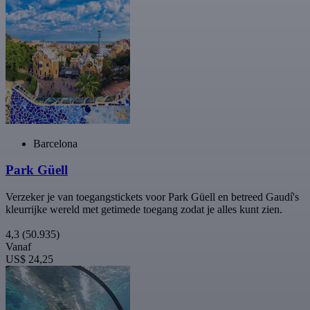
Barcelona
Park Güell
Verzeker je van toegangstickets voor Park Güell en betreed Gaudí's
kleurrijke wereld met getimede toegang zodat je alles kunt zien.
4,3
(50.935)
Vanaf
US$ 24,25