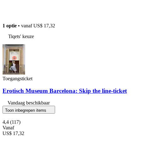
1 optie
• vanaf
US$ 17,32
Tiqets' keuze
Toegangsticket
Erotisch Museum Barcelona: Skip the line-ticket
Vandaag beschikbaar
Toon inbegrepen items
4,4
(117)
Vanaf
US$ 17,32