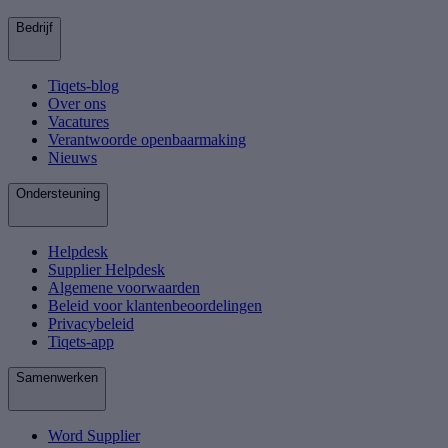
Bedrijf
Tiqets-blog
Over ons
Vacatures
Verantwoorde openbaarmaking
Nieuws
Ondersteuning
Helpdesk
Supplier Helpdesk
Algemene voorwaarden
Beleid voor klantenbeoordelingen
Privacybeleid
Tiqets-app
Samenwerken
Word Supplier