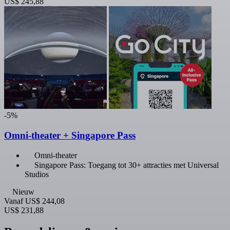
US$ 245,88
-5%
Omni-theater + Singapore Pass
Omni-theater
Singapore Pass: Toegang tot 30+ attracties met Universal
Studios
Nieuw
Vanaf
US$ 244,08
US$ 231,88