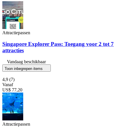
Attractiepassen
Singapore Explorer Pass: Toegang voor 2 tot 7
attracties
Vandaag beschikbaar
Toon inbegrepen items
4,9
(7)
Vanaf
US$ 77,20
Attractiepassen