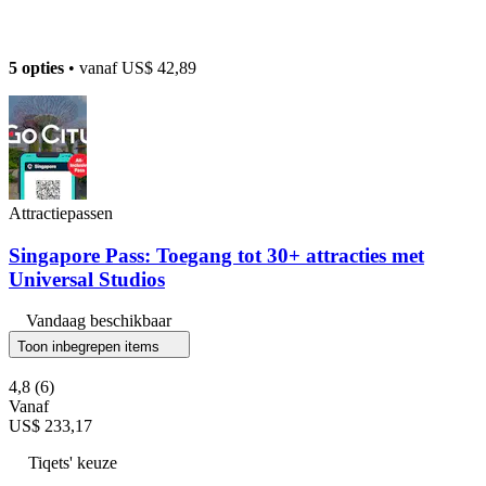
5 opties
• vanaf
US$ 42,89
Attractiepassen
Singapore Pass: Toegang tot 30+ attracties met
Universal Studios
Vandaag beschikbaar
Toon inbegrepen items
4,8
(6)
Vanaf
US$ 233,17
Tiqets' keuze