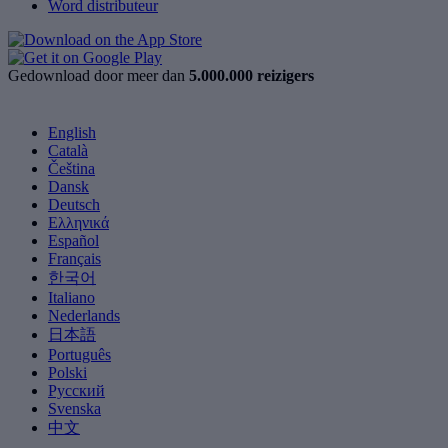
Word distributeur
Gedownload door meer dan
5.000.000 reizigers
English
Català
Čeština
Dansk
Deutsch
Ελληνικά
Español
Français
한국어
Italiano
Nederlands
日本語
Português
Polski
Русский
Svenska
中文