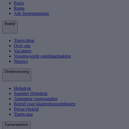
Parijs
Rome
Alle bestemmingen
Bedrijf
Tiqets-blog
Over ons
Vacatures
Verantwoorde openbaarmaking
Nieuws
Ondersteuning
Helpdesk
Supplier Helpdesk
Algemene voorwaarden
Beleid voor klantenbeoordelingen
Privacybeleid
Tiqets-app
Samenwerken