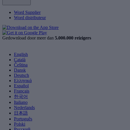
Word Supplier
Word distributeur
Gedownload door meer dan
5.000.000 reizigers
English
Català
Čeština
Dansk
Deutsch
Ελληνικά
Español
Français
한국어
Italiano
Nederlands
日本語
Português
Polski
Русский