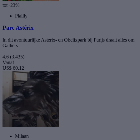
tot -23%
Plailly
Parc Astérix
In dit avontuurlijke Asterix- en Obelixpark bij Parijs draait alles om
Galliërs
4,6
(3.435)
Vanaf
US$ 60,12
Milaan