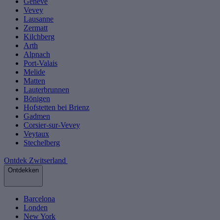
Genève
Vevey
Lausanne
Zermatt
Kilchberg
Arth
Alpnach
Port-Valais
Melide
Matten
Lauterbrunnen
Bönigen
Hofstetten bei Brienz
Gadmen
Corsier-sur-Vevey
Veytaux
Stechelberg
Ontdek Zwitserland
Ontdekken
Barcelona
Londen
New York