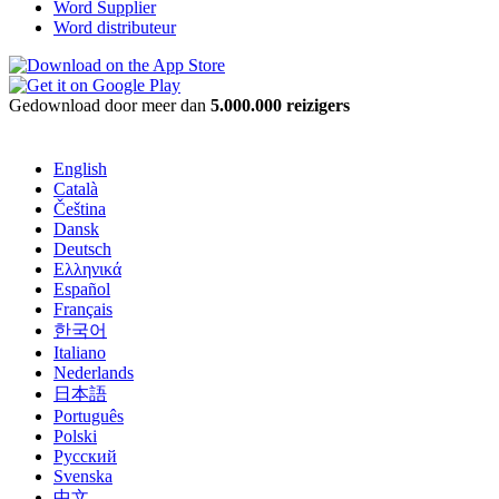
Word Supplier
Word distributeur
Gedownload door meer dan
5.000.000 reizigers
English
Català
Čeština
Dansk
Deutsch
Ελληνικά
Español
Français
한국어
Italiano
Nederlands
日本語
Português
Polski
Русский
Svenska
中文