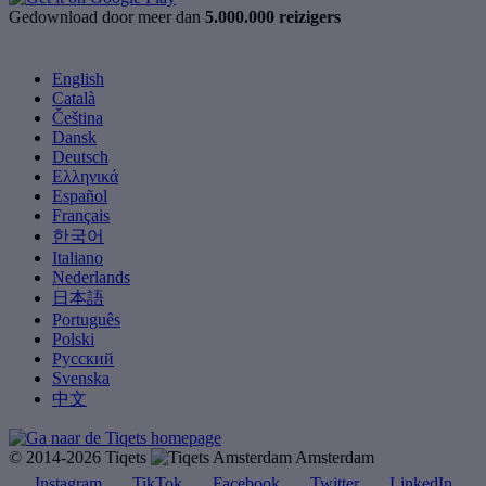
Gedownload door meer dan
5.000.000 reizigers
English
Català
Čeština
Dansk
Deutsch
Ελληνικά
Español
Français
한국어
Italiano
Nederlands
日本語
Português
Polski
Русский
Svenska
中文
© 2014-2026 Tiqets
Amsterdam
Instagram
TikTok
Facebook
Twitter
LinkedIn