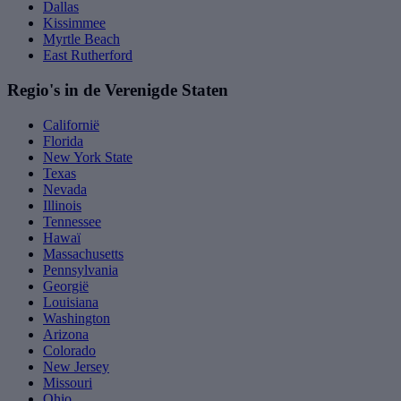
Dallas
Kissimmee
Myrtle Beach
East Rutherford
Regio's in de Verenigde Staten
Californië
Florida
New York State
Texas
Nevada
Illinois
Tennessee
Hawaï
Massachusetts
Pennsylvania
Georgië
Louisiana
Washington
Arizona
Colorado
New Jersey
Missouri
Ohio