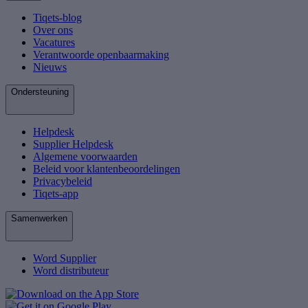
Tiqets-blog
Over ons
Vacatures
Verantwoorde openbaarmaking
Nieuws
Ondersteuning
Helpdesk
Supplier Helpdesk
Algemene voorwaarden
Beleid voor klantenbeoordelingen
Privacybeleid
Tiqets-app
Samenwerken
Word Supplier
Word distributeur