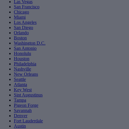
Las Vegas
San Francisco
Chicago
Miami
Los Angeles
San Diego
Orlando
Boston
Washington D.C.
San Antonio
Honolulu
Houston
Philadelphia
Nashville
New Orleans
Seattle
Atlanta
Key West
Sint Augustinus
Tampa
Pigeon Forge
Savannah
Denver
Fort Lauderdale
Austin