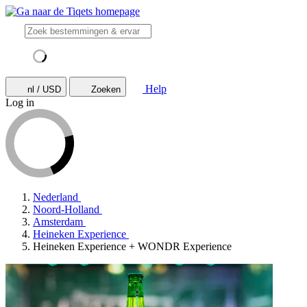
Help
nl / USD
Zoeken
Log in
Nederland
Noord-Holland
Amsterdam
Heineken Experience
Heineken Experience + WONDR Experience