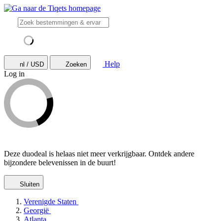
Help
nl / USD
Zoeken
Log in
Deze duodeal is helaas niet meer verkrijgbaar. Ontdek andere
bijzondere belevenissen in de buurt!
Sluiten
Verenigde Staten
Georgië
Atlanta