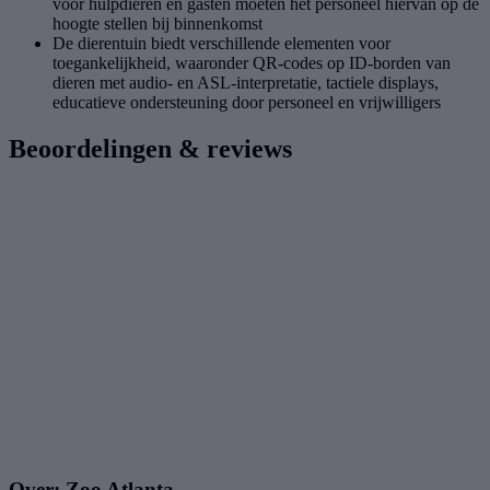
voor hulpdieren en gasten moeten het personeel hiervan op de
hoogte stellen bij binnenkomst
De dierentuin biedt verschillende elementen voor
toegankelijkheid, waaronder QR-codes op ID-borden van
dieren met audio- en ASL-interpretatie, tactiele displays,
educatieve ondersteuning door personeel en vrijwilligers
Beoordelingen & reviews
Over: Zoo Atlanta