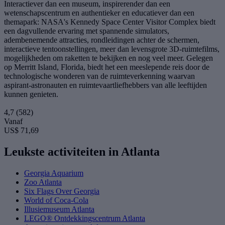
Interactiever dan een museum, inspirerender dan een
wetenschapscentrum en authentieker en educatiever dan een
themapark: NASA's Kennedy Space Center Visitor Complex biedt
een dagvullende ervaring met spannende simulators,
adembenemende attracties, rondleidingen achter de schermen,
interactieve tentoonstellingen, meer dan levensgrote 3D-ruimtefilms,
mogelijkheden om raketten te bekijken en nog veel meer. Gelegen
op Merritt Island, Florida, biedt het een meeslepende reis door de
technologische wonderen van de ruimteverkenning waarvan
aspirant-astronauten en ruimtevaartliefhebbers van alle leeftijden
kunnen genieten.
4,7
(582)
Vanaf
US$ 71,69
Leukste activiteiten in Atlanta
Georgia Aquarium
Zoo Atlanta
Six Flags Over Georgia
World of Coca-Cola
Illusiemuseum Atlanta
LEGO® Ontdekkingscentrum Atlanta