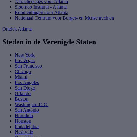
Attractiepasjes voor Atlanta
Sloomoo Instituut - Atlanta
Rondleidingen door Atlanta
Nationaal Centrum voor Burger- en Mensenrechten
Ontdek Atlanta
Steden in de Verenigde Staten
New York
Las Vegas
San Francisco
Chicago
Miami
Los Angeles
San Diego
Orlando
Boston
Washington D.C.
San Antonio
Honolulu
Houston
Philadelphia
Nashville