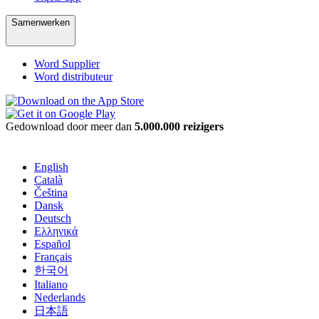
Samenwerken
Word Supplier
Word distributeur
Gedownload door meer dan
5.000.000 reizigers
English
Català
Čeština
Dansk
Deutsch
Ελληνικά
Español
Français
한국어
Italiano
Nederlands
日本語