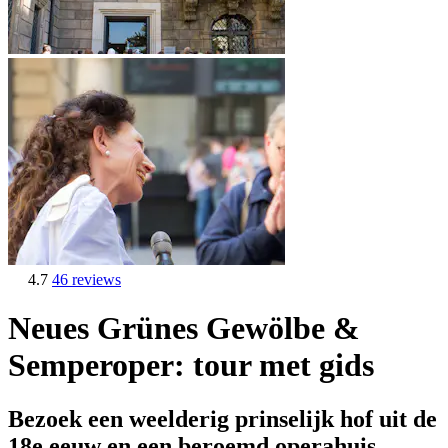
4.7
46 reviews
Neues Grünes Gewölbe &
Semperoper: tour met gids
Bezoek een weelderig prinselijk hof uit de
18e eeuw en een beroemd operahuis