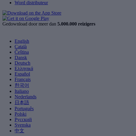
Word distributeur
Gedownload door meer dan
5.000.000 reizigers
English
Català
Čeština
Dansk
Deutsch
Ελληνικά
Español
Français
한국어
Italiano
Nederlands
日本語
Português
Polski
Русский
Svenska
中文