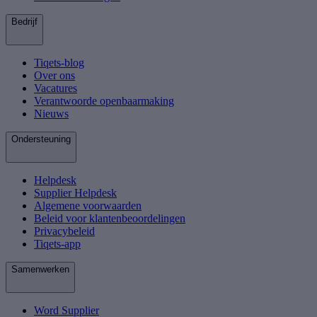
Bedrijf
Tiqets-blog
Over ons
Vacatures
Verantwoorde openbaarmaking
Nieuws
Ondersteuning
Helpdesk
Supplier Helpdesk
Algemene voorwaarden
Beleid voor klantenbeoordelingen
Privacybeleid
Tiqets-app
Samenwerken
Word Supplier