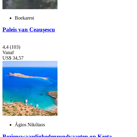
Boekarest
Paleis van Ceauşescu
4,4
(103)
Vanaf
US$ 34,57
Ágios Nikólaos
Bezienswaardighedenrondvaarten op Kreta