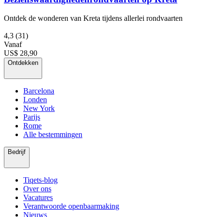
Ontdek de wonderen van Kreta tijdens allerlei rondvaarten
4,3
(31)
Vanaf
US$ 28,90
Ontdekken
Barcelona
Londen
New York
Parijs
Rome
Alle bestemmingen
Bedrijf
Tiqets-blog
Over ons
Vacatures
Verantwoorde openbaarmaking
Nieuws