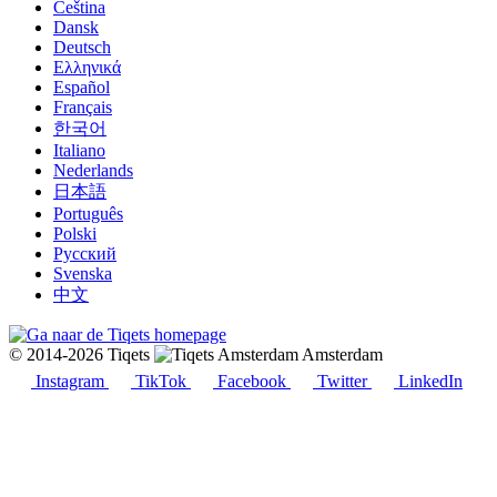
Čeština
Dansk
Deutsch
Ελληνικά
Español
Français
한국어
Italiano
Nederlands
日本語
Português
Polski
Русский
Svenska
中文
© 2014-2026 Tiqets
Amsterdam
Instagram
TikTok
Facebook
Twitter
LinkedIn