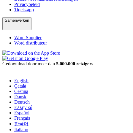
Privacybeleid
Tiqets-app
Samenwerken
Word Supplier
Word distributeur
Gedownload door meer dan
5.000.000 reizigers
English
Català
Čeština
Dansk
Deutsch
Ελληνικά
Español
Français
한국어
Italiano