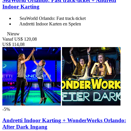
SeaWorld Orlando: Fast track-ticket + Andretti
Indoor Karting
SeaWorld Orlando: Fast track-ticket
Andretti Indoor Karten en Spelen
Nieuw
Vanaf
US$ 120,08
US$ 114,08
-5%
Andretti Indoor Karting + WonderWorks Orlando:
After Dark Ingang