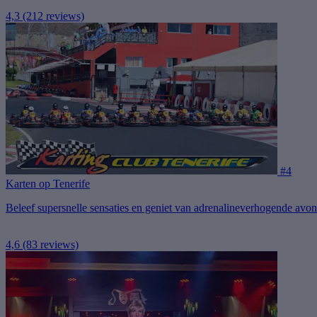
4,3
(212 reviews)
#4
Karten op Tenerife
Beleef supersnelle sensaties en geniet van adrenalineverhogende avon
4,6
(83 reviews)