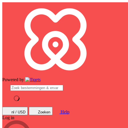
Powered by
Help
nl / USD
Zoeken
Log in