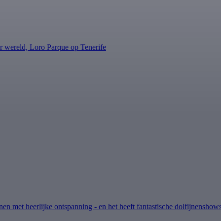
ter wereld, Loro Parque op Tenerife
en met heerlijke ontspanning - en het heeft fantastische dolfijnenshows