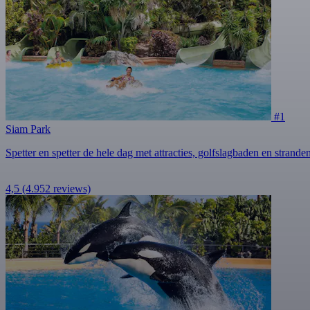
#1
Siam Park
Spetter en spetter de hele dag met attracties, golfslagbaden en strande
4,5
(4.952 reviews)