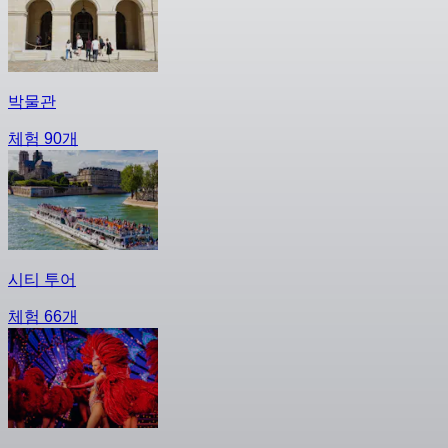
박물관
체험 90개
시티 투어
체험 66개