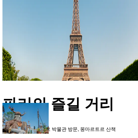
파리의 즐길 거리
에펠탑 오르기, 루브르 박물관 방문, 몽마르트르 산책