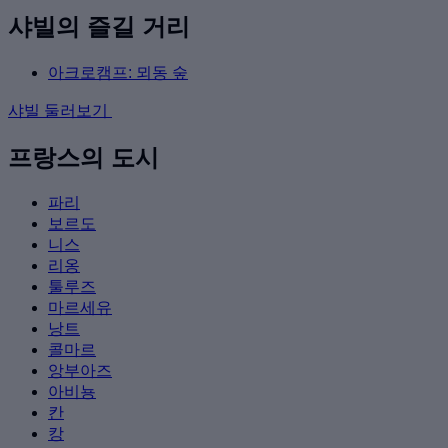
샤빌의 즐길 거리
아크로캠프: 뫼동 숲
샤빌 둘러보기
프랑스의 도시
파리
보르도
니스
리옹
툴루즈
마르세유
낭트
콜마르
앙부아즈
아비뇽
칸
캉