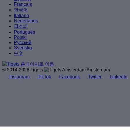
Français
한국어
Italiano
Nederlands
日本語
Português
Polski
Русский
Svenska
中文
© 2014-2026 Tiqets
Amsterdam
Instagram
TikTok
Facebook
Twitter
LinkedIn