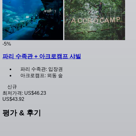
-5%
파리 수족관 + 아크로캠프 샤빌
파리 수족관: 입장권
아크로캠프: 뫼동 숲
신규
최저가격:
US$46.23
US$43.92
평가 & 후기