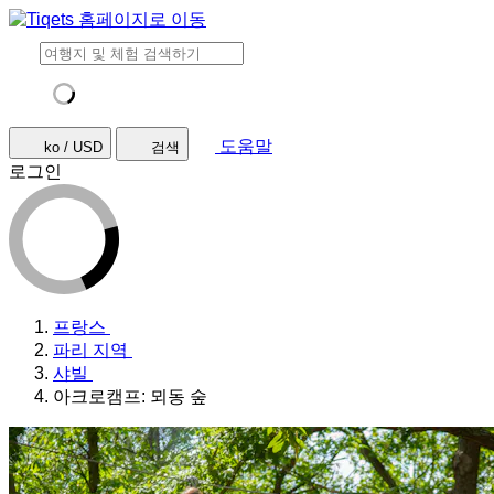
도움말
ko / USD
검색
로그인
프랑스
파리 지역
샤빌
아크로캠프: 뫼동 숲