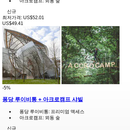
아크로캠프: 뫼동 숲
신규
최저가격:
US$52.01
US$49.41
-5%
퐁당 루이비통 + 아크로캠프 샤빌
퐁당 루이비통: 프리미엄 액세스
아크로캠프: 뫼동 숲
신규