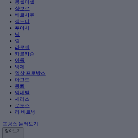
몽셀미셀
샹보르
베르사유
생드니
푸아시
님
릴
라로셸
카르카손
아를
앙제
엑상 프로방스
아그드
몽퇴
암네빌
세리스
로도스
라 바르벵
프랑스 둘러보기
알아보기