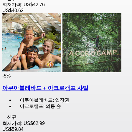
최저가격:
US$42.76
US$40.62
-5%
아쿠아볼레바드 + 아크로캠프 샤빌
아쿠아볼레바드: 입장권
아크로캠프: 뫼동 숲
신규
최저가격:
US$62.99
US$59.84