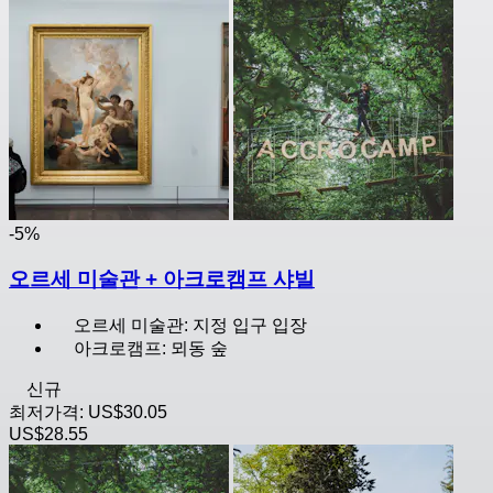
-5%
오르세 미술관 + 아크로캠프 샤빌
오르세 미술관: 지정 입구 입장
아크로캠프: 뫼동 숲
신규
최저가격:
US$30.05
US$28.55