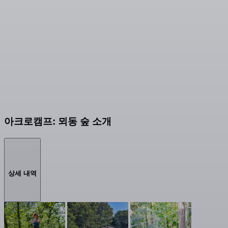
아크로캠프: 뫼동 숲 소개
상세 내역