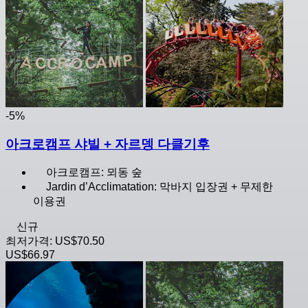
-5%
아크로캠프 샤빌 + 자르뎅 다클기후
아크로캠프: 뫼동 숲
Jardin d’Acclimatation: 막바지 입장권 + 무제한
이용권
신규
최저가격:
US$70.50
US$66.97