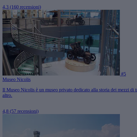
4,3
(160 recensioni)
#5
Museo Nicolis
Il Museo Nicolis è un museo privato dedicato alla storia dei mezzi di t
altro.
4,8
(57 recensioni)