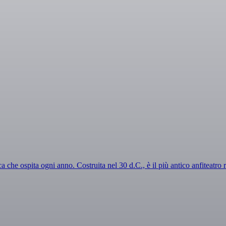
ca che ospita ogni anno. Costruita nel 30 d.C., è il più antico anfiteatro 