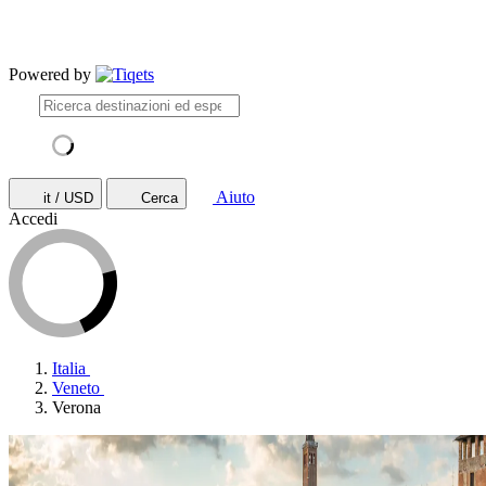
Powered by
Aiuto
it / USD
Cerca
Accedi
Italia
Veneto
Verona