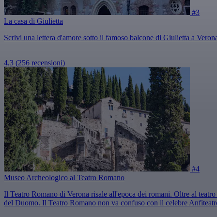
#3
La casa di Giulietta
Scrivi una lettera d'amore sotto il famoso balcone di Giulietta a Veron
4,3
(256 recensioni)
#4
Museo Archeologico al Teatro Romano
Il Teatro Romano di Verona risale all'epoca dei romani. Oltre al teat
del Duomo. Il Teatro Romano non va confuso con il celebre Anfiteat