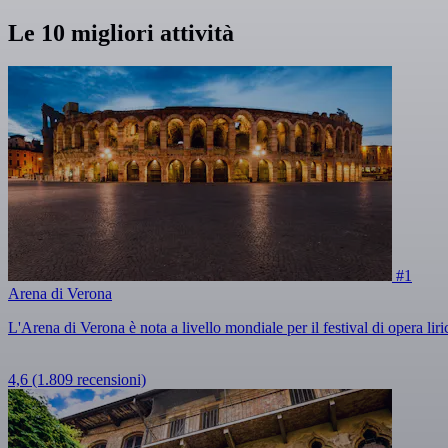
Le 10 migliori attività
#1
Arena di Verona
L'Arena di Verona è nota a livello mondiale per il festival di opera liri
4,6
(1.809 recensioni)