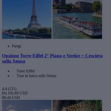
Parigi
Opzione Torre Eiffel 2° Piano e Vertice + Crociera
sulla Senna
Torre Eiffel
Tour in barca sulla Senna
4,4
(231)
Da
102,89 USD
88,44 USD