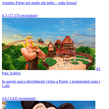
Ammira Parigi nel modo più bello... sulla Senna!
4,3
(27.574 recensioni)
#2
Parc Astérix
In questo parco divertimenti vicino a Parigi, i protagonisti sono i
Galli
4,6
(3.435 recensioni)