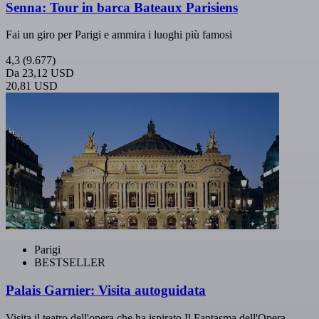
Senna: Tour in barca Bateaux Parisiens
Fai un giro per Parigi e ammira i luoghi più famosi
4,3
(9.677)
Da
23,12 USD
20,81 USD
Parigi
BESTSELLER
Palais Garnier: Visita autoguidata
Visita il teatro dell'opera che ha ispirato Il Fantasma dell'Opera