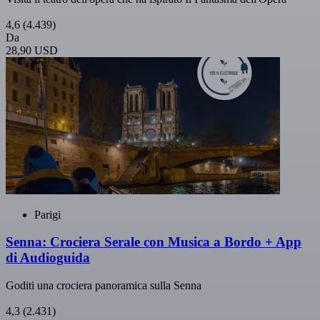
4,6
(4.439)
Da
28,90 USD
Parigi
Senna: Crociera Serale con Musica a Bordo + App
di Audioguida
Goditi una crociera panoramica sulla Senna
4,3
(2.431)