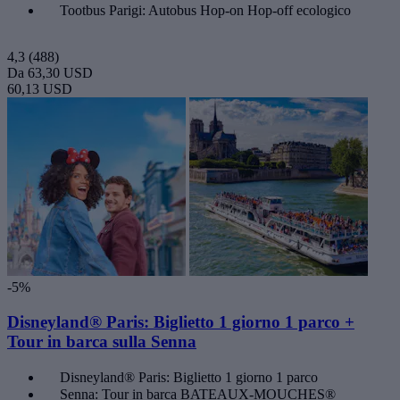
Tootbus Parigi: Autobus Hop-on Hop-off ecologico
4,3
(488)
Da
63,30 USD
60,13 USD
-5%
Disneyland® Paris: Biglietto 1 giorno 1 parco +
Tour in barca sulla Senna
Disneyland® Paris: Biglietto 1 giorno 1 parco
Senna: Tour in barca BATEAUX-MOUCHES®