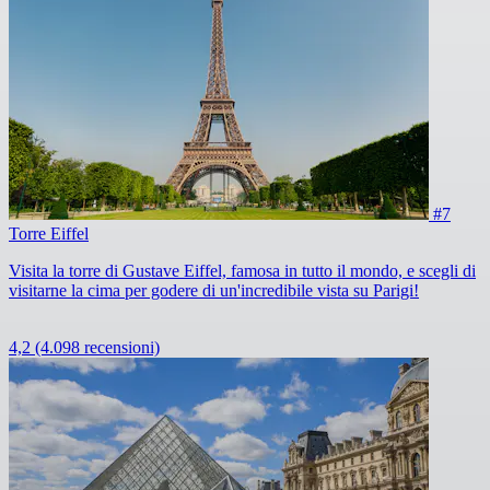
#7
Torre Eiffel
Visita la torre di Gustave Eiffel, famosa in tutto il mondo, e scegli di
visitarne la cima per godere di un'incredibile vista su Parigi!
4,2
(4.098 recensioni)