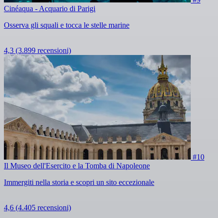
Cinéaqua - Acquario di Parigi
Osserva gli squali e tocca le stelle marine
4,3
(3.899 recensioni)
#10
Il Museo dell'Esercito e la Tomba di Napoleone
Immergiti nella storia e scopri un sito eccezionale
4,6
(4.405 recensioni)