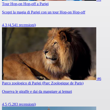
Tour Hop-on Hop-off a Parigi
Scopri la magia di Parigi con un tour Hop-on Hop-off
4,3
(4.541 recensioni)
#6
Parco zoologico di Parigi (Parc Zoologique de Paris)
Osserva le giraffe e dai da mangiare ai lemuri
4,5
(5.283 recensioni)