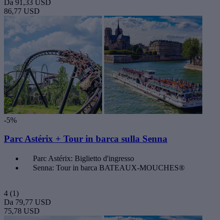
Da
91,33 USD
86,77 USD
-5%
Parc Astérix + Tour in barca sulla Senna
Parc Astérix: Biglietto d'ingresso
Senna: Tour in barca BATEAUX-MOUCHES®
4
(1)
Da
79,77 USD
75,78 USD