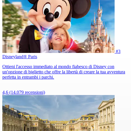
#3
Disneyland® Paris
Ottieni l'accesso immediato al mondo fiabesco di Disney con
un'opzione di biglietto che offre la libertà di creare la tua avventura
perfetta in entrambi i parchi.
4,6
(14.079 recensioni)