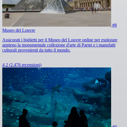
#8
Museo del Louvre
Assicurati i biglietti per il Museo del Louvre online per esplorare
appieno la monumentale collezione d'arte di Parigi e i manufatti
culturali provenienti da tutto il mondo.
4,2
(2.476 recensioni)
#9