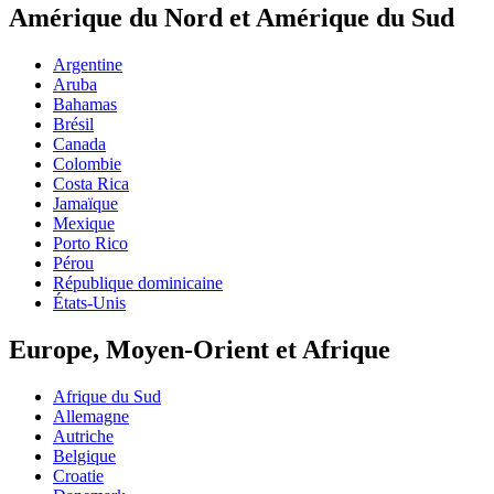
Amérique du Nord et Amérique du Sud
Argentine
Aruba
Bahamas
Brésil
Canada
Colombie
Costa Rica
Jamaïque
Mexique
Porto Rico
Pérou
République dominicaine
États-Unis
Europe, Moyen-Orient et Afrique
Afrique du Sud
Allemagne
Autriche
Belgique
Croatie