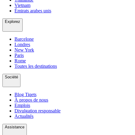
Vietnam
Émirats arabes unis
Explorez
Barcelone
Londres
New York
Paris
Rome
Toutes les destinations
Société
Blog Tiqets
À propos de nous
Emplois
Divulgation responsable
Actualités
Assistance