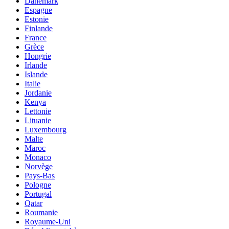
Danemark
Espagne
Estonie
Finlande
France
Grèce
Hongrie
Irlande
Islande
Italie
Jordanie
Kenya
Lettonie
Lituanie
Luxembourg
Malte
Maroc
Monaco
Norvège
Pays-Bas
Pologne
Portugal
Qatar
Roumanie
Royaume-Uni