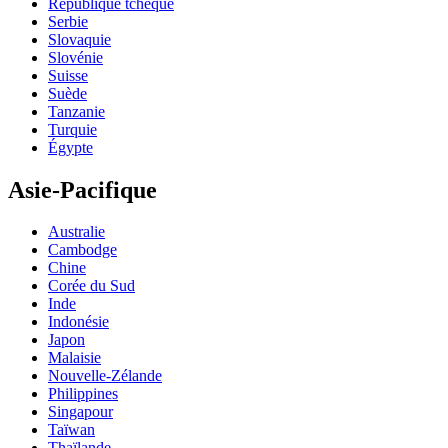
République tchèque
Serbie
Slovaquie
Slovénie
Suisse
Suède
Tanzanie
Turquie
Égypte
Asie-Pacifique
Australie
Cambodge
Chine
Corée du Sud
Inde
Indonésie
Japon
Malaisie
Nouvelle-Zélande
Philippines
Singapour
Taïwan
Thaïlande