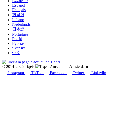
Ελληνικά
Español
Français
한국어
Italiano
Nederlands
日本語
Português
Polski
Русский
Svenska
中文
© 2014-2026 Tiqets
Amsterdam
Instagram
TikTok
Facebook
Twitter
LinkedIn