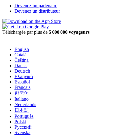
Devenez un partenaire
Devenez un distributeur
Téléchargée par plus de
5 000 000 voyageurs
English
Català
Čeština
Dansk
Deutsch
Ελληνικά
Español
Français
한국어
Italiano
Nederlands
日本語
Português
Polski
Русский
Svenska