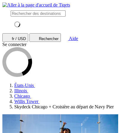
Aide
fr / USD
Rechercher
Se connecter
États-Unis
Illinois
Chicago
Willis Tower
Skydeck Chicago + Croisière au départ de Navy Pier