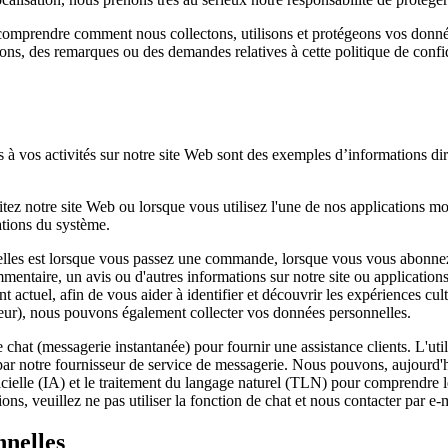
ien comprendre comment nous collectons, utilisons et protégeons vos don
ions, des remarques ou des demandes relatives à cette politique de confid
 à vos activités sur notre site Web sont des exemples d’informations dir
z notre site Web ou lorsque vous utilisez l'une de nos applications mobi
cations du système.
elles est lorsque vous passez une commande, lorsque vous vous abonnez
ntaire, un avis ou d'autres informations sur notre site ou applications m
ctuel, afin de vous aider à identifier et découvrir les expériences cultur
endeur), nous pouvons également collecter vos données personnelles.
e chat (messagerie instantanée) pour fournir une assistance clients. L'utili
t par notre fournisseur de service de messagerie. Nous pouvons, aujourd'hui
ficielle (IA) et le traitement du langage naturel (TLN) pour comprendre l
s, veuillez ne pas utiliser la fonction de chat et nous contacter par e-m
nnelles