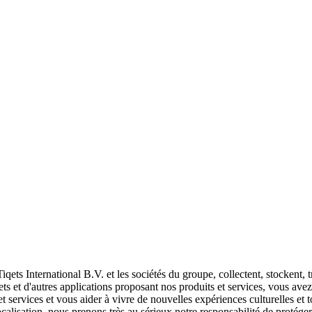
iqets International B.V. et les sociétés du groupe, collectent, stockent, t
s et d'autres applications proposant nos produits et services, vous avez 
t services et vous aider à vivre de nouvelles expériences culturelles e
ocalisation, nous prenons très au sérieux notre responsabilité de protég