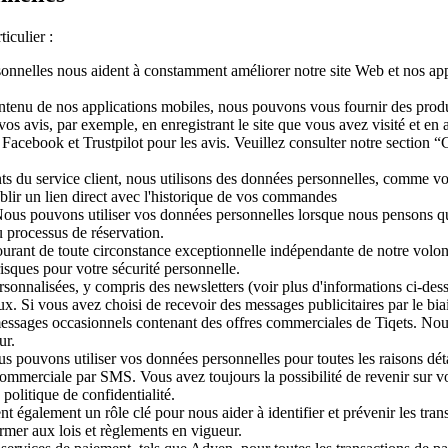
iculier :
nnelles nous aident à constamment améliorer notre site Web et nos appl
ntenu de nos applications mobiles, nous pouvons vous fournir des produit
s avis, par exemple, en enregistrant le site que vous avez visité et en
e Facebook et Trustpilot pour les avis. Veuillez consulter notre section
s du service client, nous utilisons des données personnelles, comme vo
tablir un lien direct avec l'historique de vos commandes
t. Nous pouvons utiliser vos données personnelles lorsque nous pensons
 processus de réservation.
urant de toute circonstance exceptionnelle indépendante de notre volont
risques pour votre sécurité personnelle.
nnalisées, y compris des newsletters (voir plus d'informations ci-desso
aux. Si vous avez choisi de recevoir des messages publicitaires par le 
ssages occasionnels contenant des offres commerciales de Tiqets. Nous
ur.
ous pouvons utiliser vos données personnelles pour toutes les raisons d
mmerciale par SMS. Vous avez toujours la possibilité de revenir sur vot
politique de confidentialité.
également un rôle clé pour nous aider à identifier et prévenir les transa
rmer aux lois et règlements en vigueur.