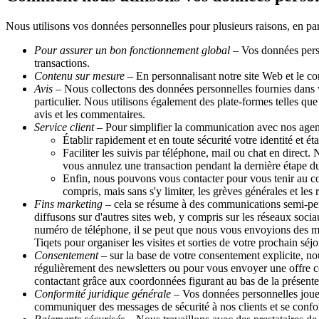
Nous utilisons vos données personnelles pour plusieurs raisons, en part
Pour assurer un bon fonctionnement global
– Vos données perso
transactions.
Contenu sur mesure
– En personnalisant notre site Web et le co
Avis
– Nous collectons des données personnelles fournies dans vo
particulier. Nous utilisons également des plate-formes telles qu
avis et les commentaires.
Service client
– Pour simplifier la communication avec nos agent
Établir rapidement et en toute sécurité votre identité et é
Faciliter les suivis par téléphone, mail ou chat en direc
vous annulez une transaction pendant la dernière étape du
Enfin, nous pouvons vous contacter pour vous tenir au co
compris, mais sans s'y limiter, les grèves générales et les 
Fins marketing
– cela se résume à des communications semi-perso
diffusons sur d'autres sites web, y compris sur les réseaux soci
numéro de téléphone, il se peut que nous vous envoyions des me
Tiqets pour organiser les visites et sorties de votre prochain séjo
Consentement
– sur la base de votre consentement explicite, n
régulièrement des newsletters ou pour vous envoyer une offre co
contactant grâce aux coordonnées figurant au bas de la présente 
Conformité juridique générale
– Vos données personnelles jouent 
communiquer des messages de sécurité à nos clients et se confo