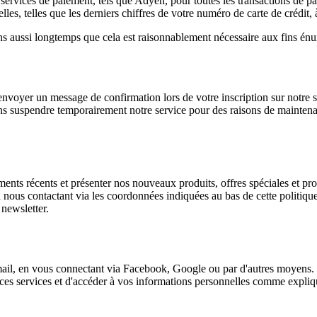
 services de paiement, tels que Adyen, pour toutes les transactions de
, telles que les derniers chiffres de votre numéro de carte de crédit, à d
 aussi longtemps que cela est raisonnablement nécessaire aux fins énumé
nvoyer un message de confirmation lors de votre inscription sur notre 
s suspendre temporairement notre service pour des raisons de maintena
nts récents et présenter nos nouveaux produits, offres spéciales et p
en nous contactant via les coordonnées indiquées au bas de cette politi
 newsletter.
 mail, en vous connectant via Facebook, Google ou par d'autres moyens.
 ces services et d'accéder à vos informations personnelles comme expli