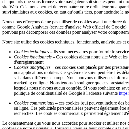
chaque fois que vous fermez votre navigateur soit stockés pendant une
site Web. Cela nous permet de reconnaître votre ordinateur ou appareil 
suivi similaires aux cookies, en tant qu’outils tiers, pour atteindre le 
Nous nous efforçons de ne pas utiliser de cookies ayant une durée de vi
comme Google Analytics (service d'analyse Web officiel de Google). Go
pouvons pas décomposer ces données pour analyser votre comportemen
Notre site utilise des cookies techniques, fonctionnels, analytiques e
Cookies techniques
– Ils sont nécessaires pour fournir le servi
Cookies fonctionnels
– Ces cookies aident notre site Web et les 
d'enregistrement.
Cookies analytiques
– ces cookies sont placés par des prestatair
nos applications mobiles. Ce système de suivi peut être très déta
saisi dans différents champs. Nous pouvons utiliser ces informat
marketing en ligne. Nous tenons à souligner que ces prestataires 
lesquels nous n'avons aucun contrôle. Si vous souhaitez en savoir
politique de confidentialité de Google à l'adresse suivante
https
Cookies commerciaux
– ces cookies (qui peuvent inclure des bal
en ligne. Ces publicités personnalisées peuvent également être af
recherchez. Les cookies commerciaux permettent également d'évit
Le consentement que vous nous accordez pour stocker et utiliser nos co
cookies de votre navigateur. Toutefois, veuillez tenir compte du fait q