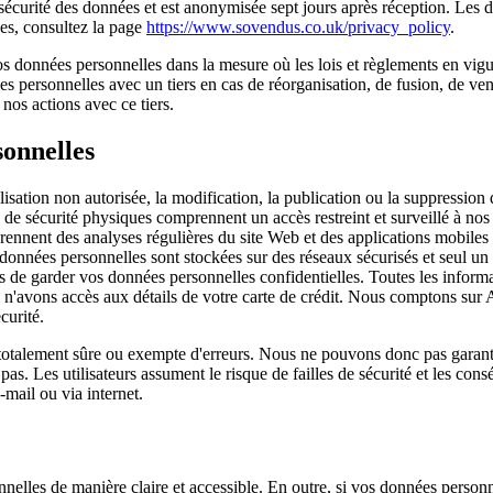
sécurité des données et est anonymisée sept jours après réception. Les 
ées, consultez la page
https://www.sovendus.co.uk/privacy_policy
.
données personnelles dans la mesure où les lois et règlements en vigue
personnelles avec un tiers en cas de réorganisation, de fusion, de vente,
 nos actions avec ce tiers.
onnelles
sation non autorisée, la modification, la publication ou la suppression
e sécurité physiques comprennent un accès restreint et surveillé à nos b
nnent des analyses régulières du site Web et des applications mobiles pou
 données personnelles sont stockées sur des réseaux sécurisés et seul un
de garder vos données personnelles confidentielles. Toutes les informa
'avons accès aux détails de votre carte de crédit. Nous comptons sur A
curité.
s totalement sûre ou exempte d'erreurs. Nous ne pouvons donc pas garan
as. Les utilisateurs assument le risque de failles de sécurité et les co
mail ou via internet.
nelles de manière claire et accessible. En outre, si vos données personn