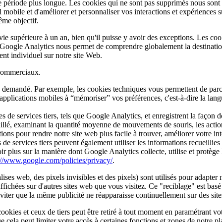
 période plus longue. Les cookies qui ne sont pas supprimés nous sont r
mobile et d'améliorer et personnaliser vos interactions et expériences su
même objectif.
e supérieure à un an, bien qu'il puisse y avoir des exceptions. Les cook
ogle Analytics nous permet de comprendre globalement la destination de
t individuel sur notre site Web.
t commerciaux.
ce demandé. Par exemple, les cookies techniques vous permettent de parco
applications mobiles à “mémoriser” vos préférences, c'est-à-dire la lang
es de services tiers, tels que Google Analytics, et enregistrent la façon 
illé, examinant la quantité moyenne de mouvements de souris, les actions 
ions pour rendre notre site web plus facile à trouver, améliorer votre in
de services tiers peuvent également utiliser les informations recueillies 
 plus sur la manière dont Google Analytics collecte, utilise et protège 
://www.google.com/policies/privacy/
.
ises web, des pixels invisibles et des pixels) sont utilisés pour adapter 
fichées sur d'autres sites web que vous visitez. Ce "reciblage" est basé s
er que la même publicité ne réapparaisse continuellement sur des sites
okies et ceux de tiers peut être retiré à tout moment en paramétrant vot
ue cela peut limiter votre accès à certaines fonctions et zones de notre p