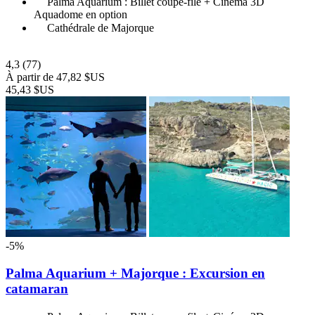
Palma Aquarium : Billet coupe-file + Cinéma 3D
Aquadome en option
Cathédrale de Majorque
4,3
(77)
À partir de
47,82 $US
45,43 $US
-5%
Palma Aquarium + Majorque : Excursion en
catamaran