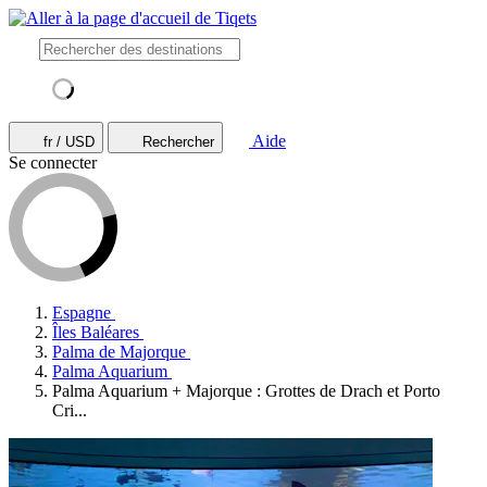
Aide
fr / USD
Rechercher
Se connecter
Espagne
Îles Baléares
Palma de Majorque
Palma Aquarium
Palma Aquarium + Majorque : Grottes de Drach et Porto
Cri...