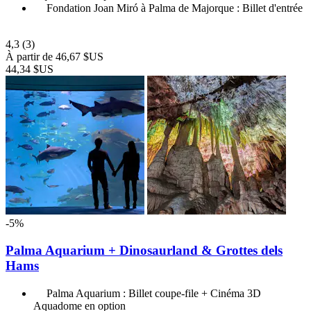
Fondation Joan Miró à Palma de Majorque : Billet d'entrée
4,3
(3)
À partir de
46,67 $US
44,34 $US
-5%
Palma Aquarium + Dinosaurland & Grottes dels
Hams
Palma Aquarium : Billet coupe-file + Cinéma 3D
Aquadome en option