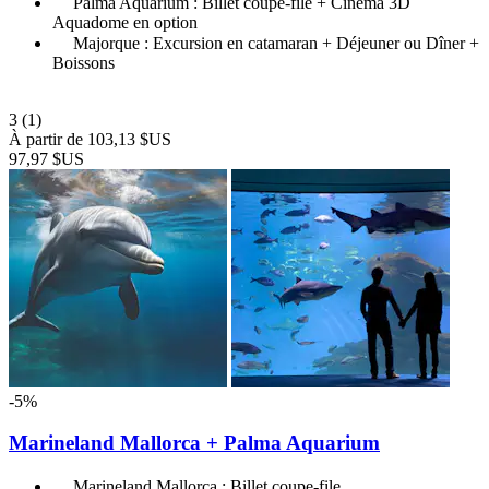
Palma Aquarium : Billet coupe-file + Cinéma 3D
Aquadome en option
Majorque : Excursion en catamaran + Déjeuner ou Dîner +
Boissons
3
(1)
À partir de
103,13 $US
97,97 $US
-5%
Marineland Mallorca + Palma Aquarium
Marineland Mallorca : Billet coupe-file