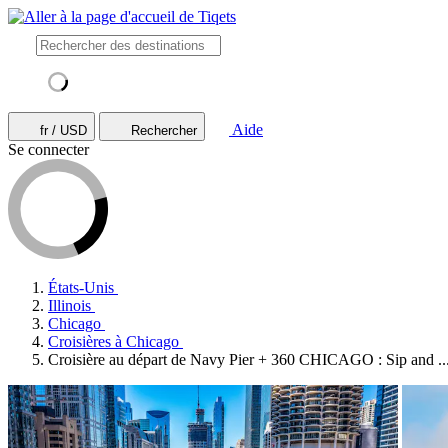
Aide
fr / USD
Rechercher
Se connecter
États-Unis
Illinois
Chicago
Croisières à Chicago
Croisière au départ de Navy Pier + 360 CHICAGO : Sip and ..