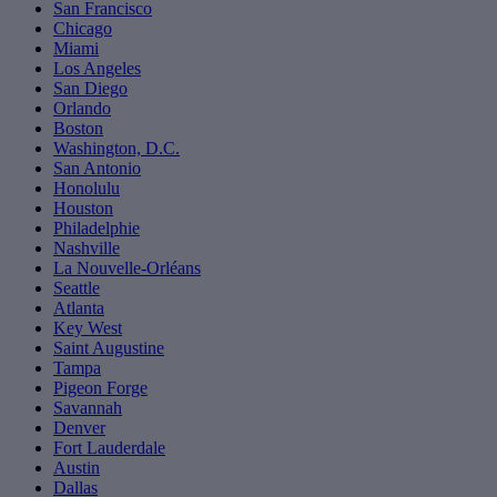
San Francisco
Chicago
Miami
Los Angeles
San Diego
Orlando
Boston
Washington, D.C.
San Antonio
Honolulu
Houston
Philadelphie
Nashville
La Nouvelle-Orléans
Seattle
Atlanta
Key West
Saint Augustine
Tampa
Pigeon Forge
Savannah
Denver
Fort Lauderdale
Austin
Dallas