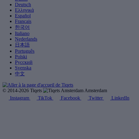
Deutsch
Ελληνικά
Español
Français
한국어
Italiano
Nederlands
日本語
Português
Polski
Русский
Svenska
中文
© 2014-2026 Tiqets
Amsterdam
Instagram
TikTok
Facebook
Twitter
LinkedIn