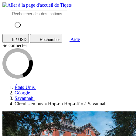
Aide
fr / USD
Rechercher
Se connecter
États-Unis
Géorgie
Savannah
Circuits en bus « Hop-on Hop-off » à Savannah