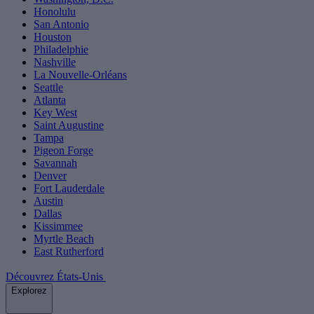
Honolulu
San Antonio
Houston
Philadelphie
Nashville
La Nouvelle-Orléans
Seattle
Atlanta
Key West
Saint Augustine
Tampa
Pigeon Forge
Savannah
Denver
Fort Lauderdale
Austin
Dallas
Kissimmee
Myrtle Beach
East Rutherford
Découvrez États-Unis
Explorez