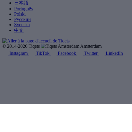
日本語
Português
Polski
Русский
Svenska
中文
© 2014-2026 Tiqets
Amsterdam
Instagram
TikTok
Facebook
Twitter
LinkedIn