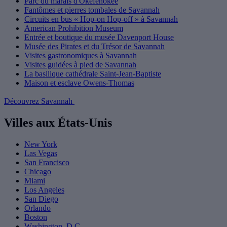
Parc du marais d'Okefenokee
Fantômes et pierres tombales de Savannah
Circuits en bus « Hop-on Hop-off » à Savannah
American Prohibition Museum
Entrée et boutique du musée Davenport House
Musée des Pirates et du Trésor de Savannah
Visites gastronomiques à Savannah
Visites guidées à pied de Savannah
La basilique cathédrale Saint-Jean-Baptiste
Maison et esclave Owens-Thomas
Découvrez Savannah
Villes aux États-Unis
New York
Las Vegas
San Francisco
Chicago
Miami
Los Angeles
San Diego
Orlando
Boston
Washington, D.C.